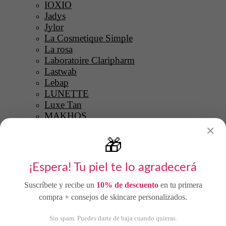
IOXIO
Jadys
Jylor
La Cosmetique Simple
La rosa
Laboratoire Claripharm
Lastwab
Lebap
LUNETTE
Luxe Tan
MAKHOS
Masster Plus
✕
MATIS
🎁
Merci Handy
Miss Nella
¡Espera! Tu piel te lo agradecerá
MoustiCare
Natural Impulse
19 DISPONIBLES (PUEDE
Suscríbete y recibe un
10% de descuento
en tu primera
3 DISPONIBLES
2 DISPONIBLES
RESERVARSE)
Natuurlijke Deo
compra + consejos de skincare personalizados.
NECTAROME
Ôde Cosmétiques
Sin spam. Puedes darte de baja cuando quieras.