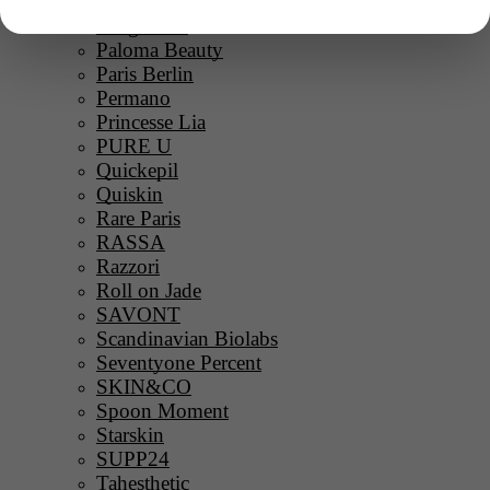
Ouate
Oxigénesis
Paloma Beauty
Paris Berlin
Permano
Princesse Lia
PURE U
Quickepil
Quiskin
Rare Paris
RASSA
Razzori
Roll on Jade
SAVONT
Scandinavian Biolabs
Seventyone Percent
SKIN&CO
Spoon Moment
Starskin
SUPP24
Tahesthetic