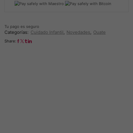
ecológico
-
300ml
cantidad
Tu pago es
seguro
Categorías:
Cuidado Infantil
,
Novedades
,
Ouate
Share: