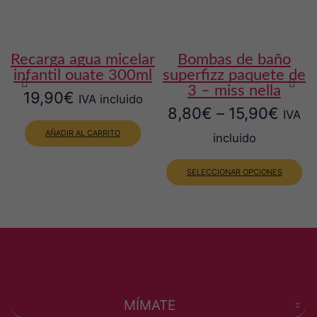
recarga agua micelar
bombas de baño
infantil ouate 300ml
superfizz paquete de
3 – miss nella
19,90
€
IVA incluido
8,80
€
–
15,90
€
IVA
AÑADIR AL CARRITO
incluido
Est
pro
SELECCIONAR OPCIONES
tie
múl
var
Las
opc
se
pu
ele
en
la
MÍMATE
pág