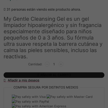
31 personas están viendo este producto ahora.
My Gentle Cleansing Gel es un gel
limpiador hipoalergénico y sin fragancia
especialmente diseñado para niños
pequeños de 0 a 3 años. Su fórmula
ultra suave respeta la barrera cutánea y
calma las pieles sensibles, incluso las
reactivas.
Recambio
Gel
limpiador
AÑADIR AL CARRITO
corporal
Añadir a mis deseos
y
capilar
COMPRA SEGURA
POR DISTINTOS MEDIOS
con
extracto
de
aloe
vera