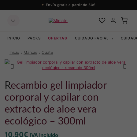
Envío gratis a partir de 50€
INICIO
PACKS
OFERTAS
CUIDADO FACIAL
CUIDAD
▾
Inicio
Marcas
Ouate
recambio gel limpiador
corporal y capilar con
extracto de aloe vera
ecológico – 300ml
10,90
€
IVA incluido