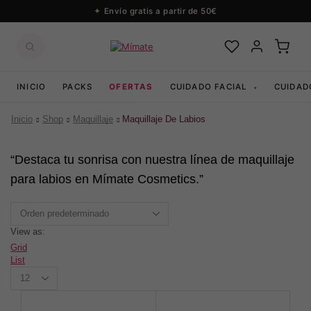
Envío gratis a partir de 50€
INICIO
PACKS
OFERTAS
CUIDADO FACIAL
CUIDAD
▾
Inicio
Shop
Maquillaje
Maquillaje De Labios
“Destaca tu sonrisa con nuestra línea de maquillaje
para labios en Mímate Cosmetics.”
View as:
Grid
List
Productos
per
page