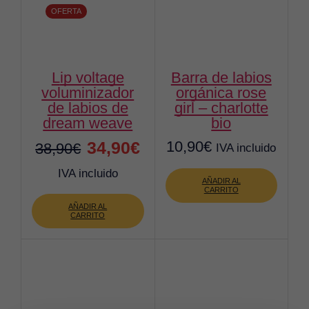
OFERTA
lip voltage
barra de labios
voluminizador
orgánica rose
de labios de
girl – charlotte
dream weave
bio
El
El
34,90
€
10,90
€
38,90
€
IVA incluido
precio
precio
IVA incluido
AÑADIR AL
original
actual
CARRITO
AÑADIR AL
era:
es:
CARRITO
38,90€.
34,90€.