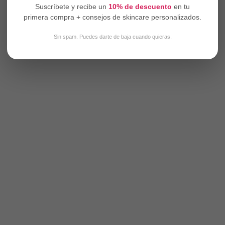
Suscríbete y recibe un
10% de descuento
en tu
primera compra + consejos de skincare personalizados.
Sin spam. Puedes darte de baja cuando quieras.