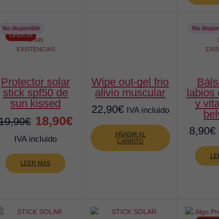
109,
No disponible
No dispon
OFERTA
SIN
EXISTENCIAS
EXI
protector solar
wipe out-gel frio
bálsamo de
stick spf50 de
alivio muscular
labios
sun kissed
y vit
22,90
€
IVA incluido
be
El
El
18,90
€
19,90
€
8,90
€
precio
precio
AÑADIR AL
IVA incluido
CARRITO
original
actual
LE
LEER MÁS
era:
es:
19,90€.
18,90€.