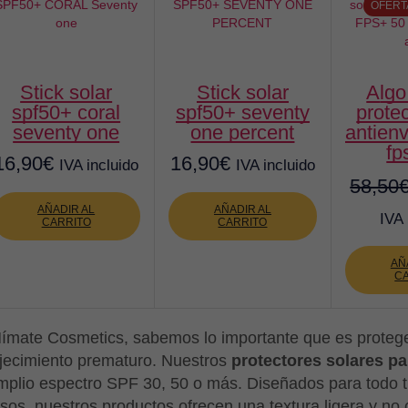
OFERT
stick solar
stick solar
algo protect
spf50+ coral
spf50+ seventy
protec
seventy one
one percent
antien
fp
16,90
€
16,90
€
IVA incluido
IVA incluido
58,50
AÑADIR AL
AÑADIR AL
IVA 
CARRITO
CARRITO
AÑ
C
ímate Cosmetics, sabemos lo importante que es proteger 
jecimiento prematuro. Nuestros
protectores solares pa
mplio espectro SPF 30, 50 o más. Diseñados para todo tipo
asos, nuestros productos ofrecen una textura ligera y no