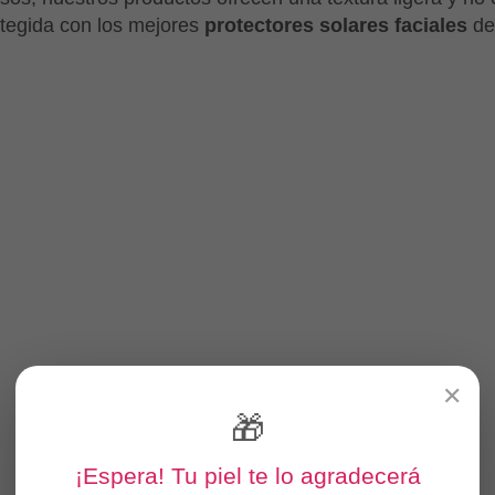
otegida con los mejores
protectores solares faciales
de
✕
🎁
¡Espera! Tu piel te lo agradecerá