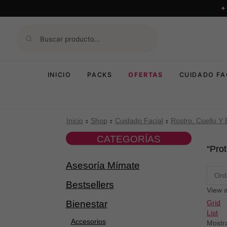
INICIO
PACKS
OFERTAS
CUIDADO FA
Inicio
Shop
Cuidado Facial
Rostro, Cuello Y 
CATEGORÍAS
“Prot
Asesoría Mímate
Bestsellers
View a
Grid
Bienestar
List
Accesorios
Mostr