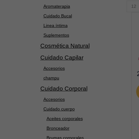
Produ
Aromaterapia
per
page
Cuidado Bucal
Linea íntima
Suplementos
Cosmética Natural
a
Cuidado Capilar
Accesorios
champu
Cuidado Corporal
Accesorios
Cuidado cuerpo
Aceites corporales
Bronceador
Brumas corporales