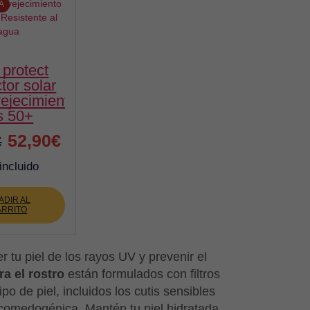
A
tor solar
vejecimiento
s 50+
El
El
52,90
€
€
precio
precio
incluido
original
actual
ADIR AL
era:
es:
ARRITO
58,50€.
52,90€.
tu piel de los rayos UV y prevenir el
ra el rostro
están formulados con filtros
 de piel, incluidos los cutis sensibles
 comedogénica. Mantén tu piel hidratada