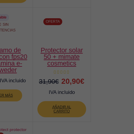
00€.
59,00€.
ible
OFERTA
SIN
STENCIAS
protector solar
 con fps20
50 + mimate
amina e-
cosmetics
lweder
El
El
20,90
€
IVA incluido
31,90
€
precio
precio
IVA incluido
ER MÁS
original
actual
AÑADIR AL
era:
es:
CARRITO
31,90€.
20,90€.