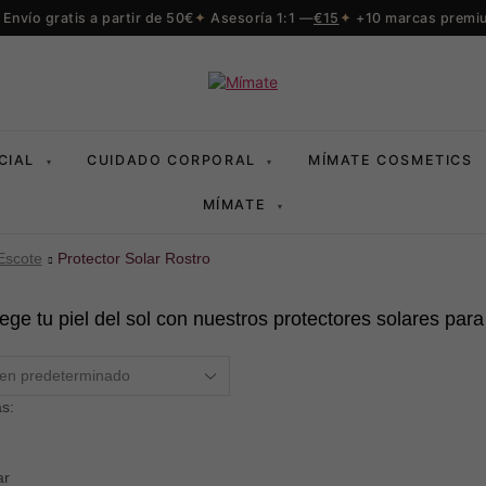
Envío gratis a partir de 50€
Asesoría 1:1 —
€15
+10 marcas premi
CIAL
CUIDADO CORPORAL
MÍMATE COSMETICS
▾
▾
MÍMATE
▾
Escote
Protector Solar Rostro
ege tu piel del sol con nuestros protectores solares par
s:
ar