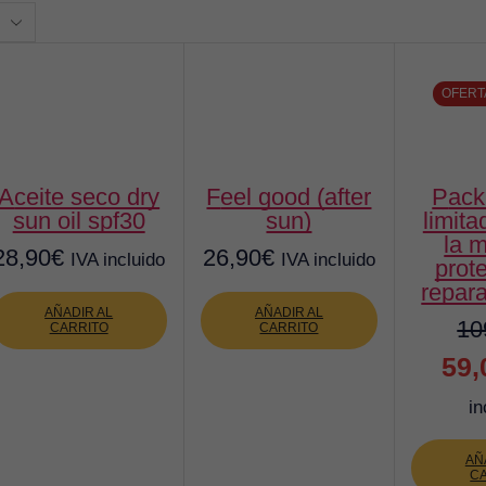
ctos
OFERT
ceite seco dry
feel good (after
pack edición
sun oil spf30
sun)
limita
la 
28,90
€
26,90
€
IVA incluido
IVA incluido
prot
repara
AÑADIR AL
AÑADIR AL
10
CARRITO
CARRITO
El
59,
prec
in
origi
AÑ
era:
C