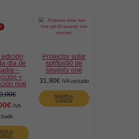
A
protector solar
da día de
spf/fps50 de
madre –
seventy one
ección +
31,90
€
IVA incluido
ción real
9,00
€
AÑADIR AL
CARRITO
El
00
€
IVA
io
precio
cluido
nal
actual
ADIR AL
es:
ARRITO