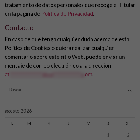
tratamiento de datos personales que recoge el Titular
en la página de
Política de Privacidad
.
Contacto
En caso de que tenga cualquier duda acerca de esta
Política de Cookies o quiera realizar cualquier
comentario sobre este sitio Web, puede enviar un
mensaje de correo electrónico a la dirección
at
***************@co*************.c
om
.
SEAR
agosto 2026
L
M
X
J
V
S
D
1
2