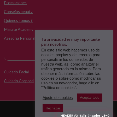
Promociones
Consejos beauty
Quienes somos ?
Mímate Academy
Asesoría Personalizada
Tu privacidad es muy importante
para nosotros.
En este sitio web hacemos uso de
cookies propias y de terceros para
PRODUCTOOS
personalizar los contenidos de
nuestra web, así como analizar el
tráfico generado en la misma. Para
Cuidado Facial
obtener más información sobre las
cookies o sobre cómo modificar su
Cuidado Corporal
uso en su navegador, haga clic en
"Política de cookies".
Ajuste de cookies
Aceptar todo
Copyright © 2025
Rechazar