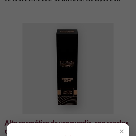
Alta cosmética de vanguardia, con regalos
que potencian tu belleza
✕