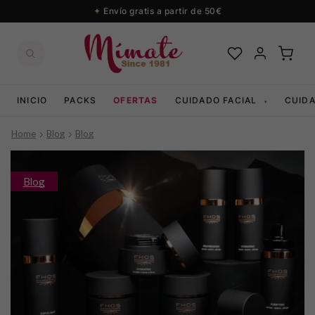
Envío gratis a partir de 50€
INICIO
PACKS
OFERTAS
CUIDADO FACIAL
CUID
▾
Home
Blog
Blog
Blog