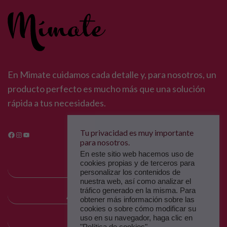
En Mimate cuidamos cada detalle y, para nosotros, un
producto perfecto es mucho más que una solución
rápida a tus necesidades.
Facebook
Instagram
YouTube
Tu privacidad es muy importante
para nosotros.
En este sitio web hacemos uso de
cookies propias y de terceros para
MÍMATE
personalizar los contenidos de
nuestra web, así como analizar el
tráfico generado en la misma. Para
ALTA COSMÉTICA
obtener más información sobre las
cookies o sobre cómo modificar su
uso en su navegador, haga clic en
PRODUCTOOS