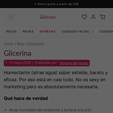
Envío gratis a partir de 50€
INICIO
PACKS
OFERTAS
CUIDADO FACIAL
CUIDAD
▾
Home
Blog
Diccionario
Glicerina
17 mayo 2026
/
Publicado por
Nohemi Bermudez
Humectante (atrae agua) súper estable, barato y
eficaz. Por eso está en casi todo. No es sexy en
marketing pero es absolutamente necesaria.
Qué hace de verdad
Atrae humedad del ambiente y la lleva a la piel