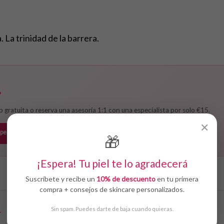
 La trinidad de la barrera.
?
p gratuita o reserva una asesoría 1:1 con una especialista por solo €15.
✕
 personalizada €15
🎁
¡Espera! Tu piel te lo agradecerá
Suscríbete y recibe un
10% de descuento
en tu primera
compra + consejos de skincare personalizados.
Sin spam. Puedes darte de baja cuando quieras.