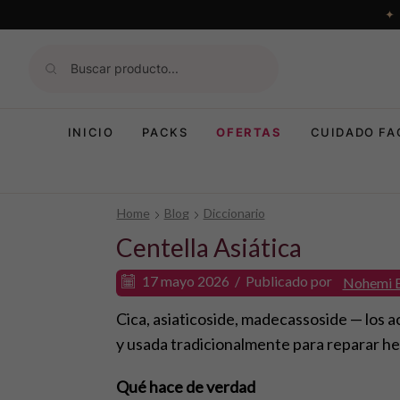
INICIO
PACKS
OFERTAS
CUIDADO FA
Home
Blog
Diccionario
Centella Asiática
17 mayo 2026
/
Publicado por
Nohemi 
Cica, asiaticoside, madecassoside — los act
y usada tradicionalmente para reparar he
Qué hace de verdad