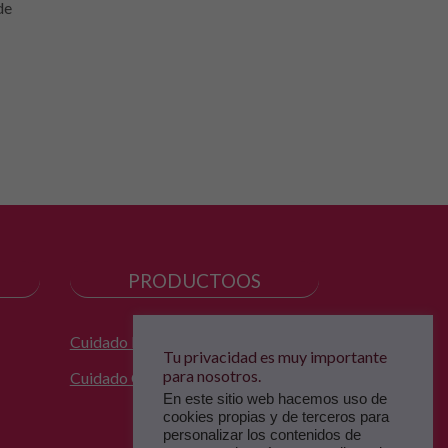
de
Para piel grasa con tendencia a
Cuando se pie
acné, su mejor amigo.
'tonta'.
Leer...
Leer...
PRODUCTOOS
Cuidado Facial
Tu privacidad es muy importante
para nosotros.
Cuidado Corporal
En este sitio web hacemos uso de
cookies propias y de terceros para
personalizar los contenidos de