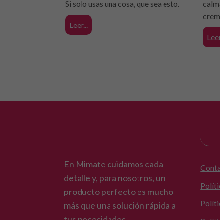
Si solo usas una cosa, que sea esto.
calma
crema
Leer...
Leer.
En Mimate cuidamos cada
Cont
detalle y, para nosotros, un
Polít
producto perfecto es mucho
Polít
más que una solución rápida a
tus necesidades.