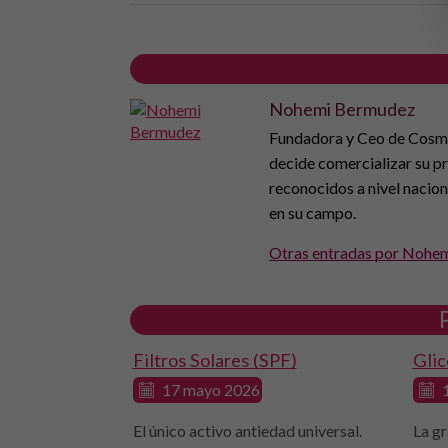
Nohemi Bermudez
Fundadora y Ceo de Cosmét
decide comercializar su p
reconocidos a nivel nacion
en su campo.
Otras entradas por Nohe
Filtros Solares (SPF)
Glic
17 mayo 2026
1
El único activo antiedad universal.
La gr