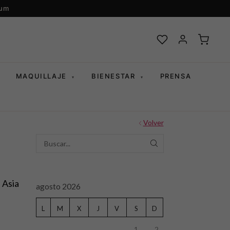
ium
MAQUILLAJE
BIENESTAR
PRENSA
▾
▾
Volver
SEARCH
 Asia
agosto 2026
L
M
X
J
V
S
D
1
2