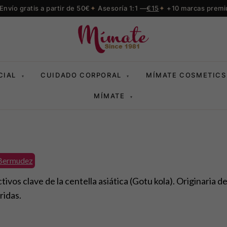
Envío gratis a partir de 50€
Asesoría 1:1 —
€15
+10 marcas prem
CIAL
CUIDADO CORPORAL
MÍMATE COSMETICS
▾
▾
MÍMATE
▾
Bermudez
ivos clave de la centella asiática (Gotu kola). Originaria de
ridas.