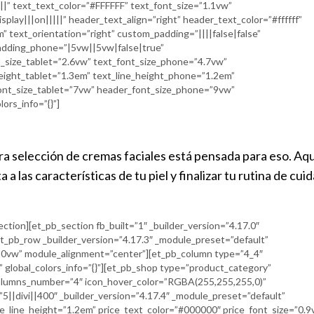
||” text_text_color=”#FFFFFF” text_font_size=”1.1vw”
play|||on|||||” header_text_align=”right” header_text_color=”#ffffff”
 text_orientation=”right” custom_padding=”||||false|false”
padding_phone=”|5vw||5vw|false|true”
_size_tablet=”2.6vw” text_font_size_phone=”4.7vw”
height_tablet=”1.3em” text_line_height_phone=”1.2em”
font_size_tablet=”7vw” header_font_size_phone=”9vw”
ors_info=”{}”]
ra selección de cremas faciales está pensada para eso. Aqu
a las características de tu piel y finalizar tu rutina de cui
ction][et_pb_section fb_built=”1″ _builder_version=”4.17.0″
[et_pb_row _builder_version=”4.17.3″ _module_preset=”default”
”80vw” module_alignment=”center”][et_pb_column type=”4_4″
” global_colors_info=”{}”][et_pb_shop type=”product_category”
columns_number=”4″ icon_hover_color=”RGBA(255,255,255,0)”
”5||divi||400″ _builder_version=”4.17.4″ _module_preset=”default”
itle_line_height=”1.2em” price_text_color=”#000000″ price_font_size=”0.9