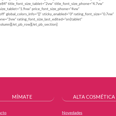
e84″ title_font_size_tablet=”2vw” title_font_size_phone=”4.7vw”
_size_tablet=”1.9vw” price_font_size_phone=”4vw”
ff” global_colors_info=”{}” sticky_enabled=”0″ rating_font_size=”0.7vw”
one=”3vw” rating_font_size_last_edited=”on|tablet”
olumn][/et_pb_row][/et_pb_section]
MÍMATE
ALTA COSMÉTICA
acto
Novedades