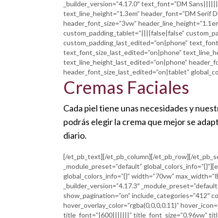
_builder_version=”4.17.0″ text_font=”DM Sans||||||
text_line_height=”1.3em” header_font=”DM Serif Dis
header_font_size=”3vw” header_line_height=”1.1em”
custom_padding_tablet=”||||false|false” custom_
custom_padding_last_edited=”on|phone” text_font
text_font_size_last_edited=”on|phone” text_line_
text_line_height_last_edited=”on|phone” header_
header_font_size_last_edited=”on|tablet” global_col
Cremas Faciales
Cada piel tiene unas necesidades y nuest
podrás elegir la crema que mejor se adapta 
diario.
[/et_pb_text][/et_pb_column][/et_pb_row][/et_pb_se
_module_preset=”default” global_colors_info=”{}”]
global_colors_info=”{}” width=”70vw” max_width=
_builder_version=”4.17.3″ _module_preset=”default
show_pagination=”on” include_categories=”412″ 
hover_overlay_color=”rgba(0,0,0,0.11)” hover_icon=
title_font=”|600|||||||” title_font_size=”0.96vw” t