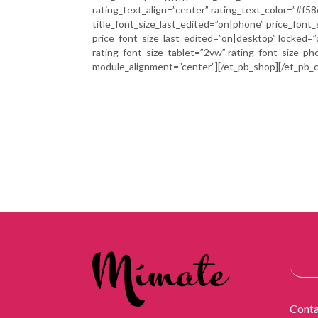
rating_text_align=”center” rating_text_color=”#f58
title_font_size_last_edited=”on|phone” price_font
price_font_size_last_edited=”on|desktop” locked=”o
rating_font_size_tablet=”2vw” rating_font_size_ph
module_alignment=”center”][/et_pb_shop][/et_pb_c
Cont