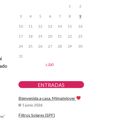
1
2
3
4
5
6
7
8
9
10
11
12
13
14
15
16
17
18
19
20
21
22
23
24
25
26
27
28
29
30
31
í
« Jun
dado
ENTRADAS
Bienvenida a casa, Mimatelover
5 junio 2026
Filtros Solares (SPF)
vw”