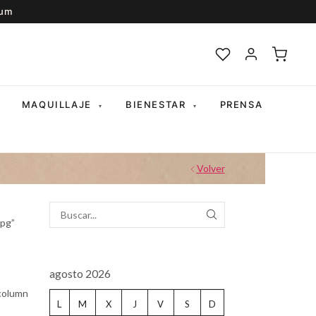
ium
MAQUILLAJE
BIENESTAR
PRENSA
▾
▾
Volver
pg”
SEARCH
agosto 2026
_column
L
M
X
J
V
S
D