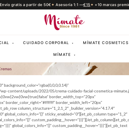
Envío gratis a partir de 50€
Asesoría 1:1 —
€15
+10 marcas prem
CIAL
CUIDADO CORPORAL
MÍMATE COSMETICS
▾
▾
MÍMATE
▾
Cremas
.3″ background_color=”rgba(0,0,0,0.14)”
wp-content/uploads/2022/05/crema-cuidado-facial-cosmetica-mimate.j
|0vw|2vw|0vw|true|false” border_width_top=”20px”
x” border_color_right=”#ffffff” border_width_left=”20px”
][et_pb_row column_structure=”1_2,1_2″ _builder_version=”4.17.4″
global_colors_info=”{}” sticky_enabled=”0″][et_pb_column type=”1_2″
al_colors_info=”{}” custom_padding__hover=”|||”][/et_pb_column][et_pb
=”|||” global_colors_info=”{}” custom_padding__hover=”|||”][et_pb_text