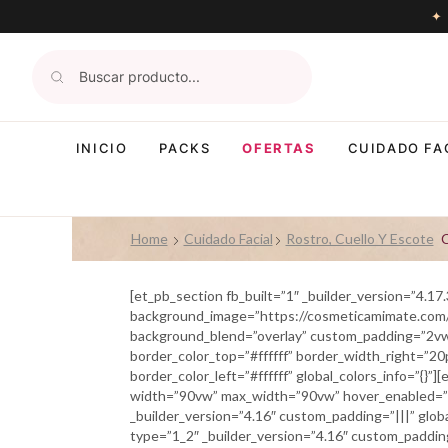
INICIO
PACKS
OFERTAS
CUIDADO FA
Home
Cuidado Facial
Rostro, Cuello Y Escote
[et_pb_section fb_built=”1″ _builder_version=”4.17
background_image=”https://cosmeticamimate.com/
background_blend=”overlay” custom_padding=”2vw
border_color_top=”#ffffff” border_width_right=”20p
border_color_left=”#ffffff” global_colors_info=”{}”
width=”90vw” max_width=”90vw” hover_enabled=”0″ 
_builder_version=”4.16″ custom_padding=”|||” glob
type=”1_2″ _builder_version=”4.16″ custom_padding