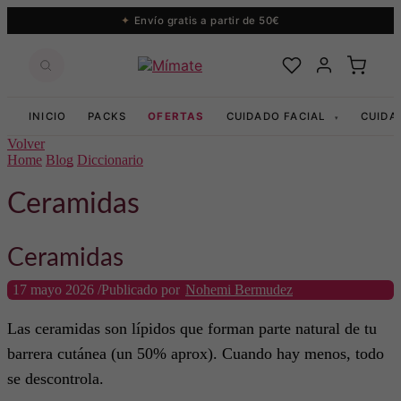
Envío gratis a partir de 50€
INICIO
PACKS
OFERTAS
CUIDADO FACIAL
CUIDA
▾
Volver
Home
Blog
Diccionario
Ceramidas
Ceramidas
17 mayo 2026
/
Publicado por
Nohemi Bermudez
Las ceramidas son lípidos que forman parte natural de tu
barrera cutánea (un 50% aprox). Cuando hay menos, todo
se descontrola.