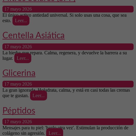
17 mayo 2026
El único activo antiedad universal. Si solo usas una cosa, que sea
esto.
Leer...
Centella Asiática
17 mayo 2026
La hierba que repara. Calma, regenera, y devuelve la barrera a su
lugar.
Leer...
Glicerina
17 mayo 2026
La gran ignorada. Holadrata, calma, y está en casi todas las cremas
que te gustan.
Leer...
Péptidos
17 mayo 2026
Mensajes para tu piel: 'hazlo otra vez'. Estimulan la producción de
colágeno sin agresión.
Leer...