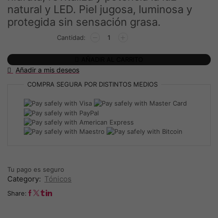
59,90€.
54,90€.
natural y LED. Piel jugosa, luminosa y
protegida sin sensación grasa.
FINAL
CREAM
FHOS
AÑADIR AL CARRITO
–
Añadir a mis deseos
Emulsión
Activadora
COMPRA SEGURA
POR DISTINTOS MEDIOS
de
Luz
cantidad
Tu pago es
seguro
Category:
Tónicos
Share: