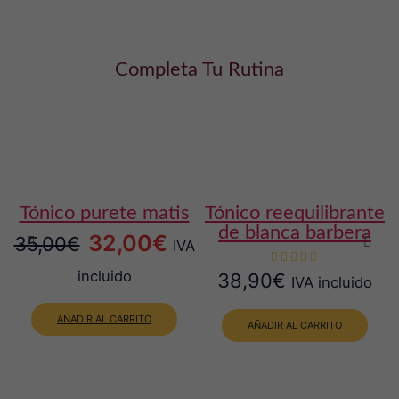
Completa Tu Rutina
tónico purete matis
tónico reequilibrante
de blanca barbera
El
El
32,00
€
35,00
€
IVA
precio
precio
incluido
38,90
€
IVA incluido
original
actual
AÑADIR AL CARRITO
era:
es:
AÑADIR AL CARRITO
35,00€.
32,00€.