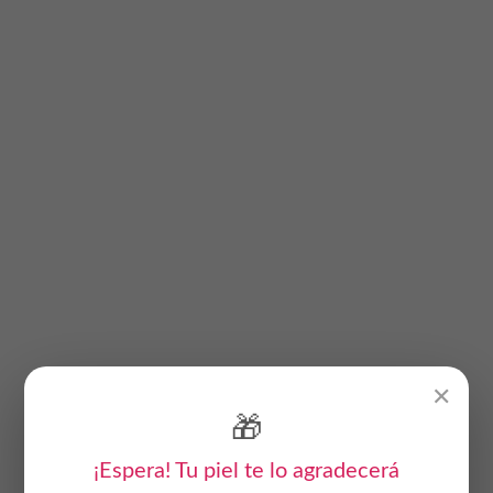
✕
🎁
¡Espera! Tu piel te lo agradecerá