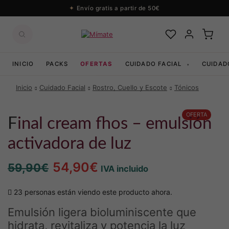
Envío gratis a partir de 50€
INICIO
PACKS
OFERTAS
CUIDADO FACIAL
CUIDAD
▾
Inicio
Cuidado Facial
Rostro, Cuello y Escote
Tónicos
OFERTA
final cream fhos – emulsión
activadora de luz
El
El
54,90
€
59,90
€
IVA incluido
precio
precio
23 personas están viendo este producto ahora.
original
actual
Emulsión ligera bioluminiscente que
era:
es:
hidrata, revitaliza y potencia la luz