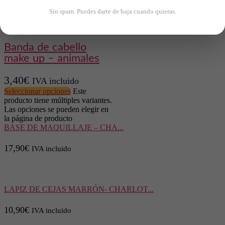
8,90
€
IVA incluido
Añadir al
Sin spam. Puedes darte de baja cuando quieras.
carrito
banda de cabello
make up – animales
3,40
€
IVA incluido
Seleccionar opciones
Este
producto tiene múltiples variantes.
Las opciones se pueden elegir en
la página de producto
BASE DE MAQUILLAJE – CHA...
17,90
€
IVA incluido
LAPIZ DE CEJAS MARRÓN- CHARLOT...
10,90
€
IVA incluido