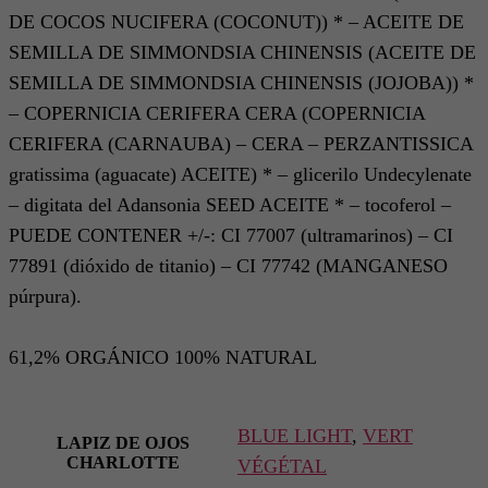
DE COCOS NUCIFERA (COCONUT)) * – ACEITE DE
SEMILLA DE SIMMONDSIA CHINENSIS (ACEITE DE
SEMILLA DE SIMMONDSIA CHINENSIS (JOJOBA)) *
– COPERNICIA CERIFERA CERA (COPERNICIA
CERIFERA (CARNAUBA) – CERA – PERZANTISSICA
gratissima (aguacate) ACEITE) * – glicerilo Undecylenate
– digitata del Adansonia SEED ACEITE * – tocoferol –
PUEDE CONTENER +/-: CI 77007 (ultramarinos) – CI
77891 (dióxido de titanio) – CI 77742 (MANGANESO
púrpura).
61,2% ORGÁNICO 100% NATURAL
BLUE LIGHT
,
VERT
LAPIZ DE OJOS
CHARLOTTE
VÉGÉTAL