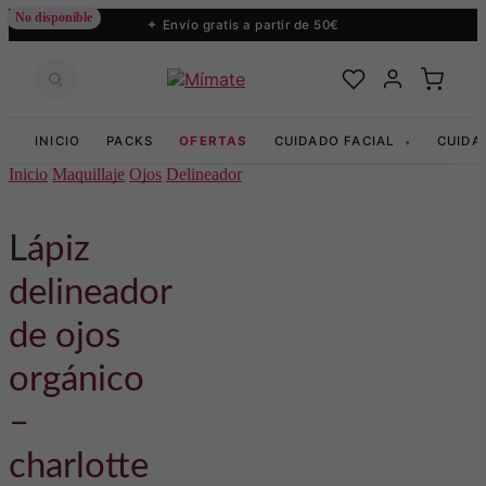
No disponible
Envío gratis a partir de 50€
INICIO
PACKS
OFERTAS
CUIDADO FACIAL
CUIDA
▾
Inicio
Maquillaje
Ojos
Delineador
lápiz
delineador
de ojos
orgánico
–
charlotte