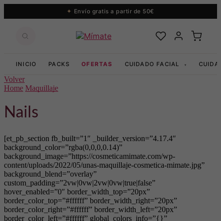
Envío gratis a partir de 50€
INICIO
PACKS
OFERTAS
CUIDADO FACIAL
CUIDA
▾
Volver
Home
Maquillaje
Nails
[et_pb_section fb_built=”1″ _builder_version=”4.17.4″
background_color=”rgba(0,0,0,0.14)”
background_image=”https://cosmeticamimate.com/wp-
content/uploads/2022/05/unas-maquillaje-cosmetica-mimate.jpg”
background_blend=”overlay”
custom_padding=”2vw|0vw|2vw|0vw|true|false”
hover_enabled=”0″ border_width_top=”20px”
border_color_top=”#ffffff” border_width_right=”20px”
border_color_right=”#ffffff” border_width_left=”20px”
border_color_left=”#ffffff” global_colors_info=”{}”