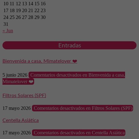
10
11
12
13
14
15
16
17
18
19
20
21
22
23
24
25
26
27
28
29
30
31
« Jun
Entradas
Bienvenida a casa, Mimatelover ❤️
5 junio 2026
Comentarios desactivados
en Bienvenida a casa,
Mimatelover ❤️
Filtros Solares (SPF)
17 mayo 2026
Comentarios desactivados
en Filtros Solares (SPF)
Centella Asiática
17 mayo 2026
Comentarios desactivados
en Centella Asiática