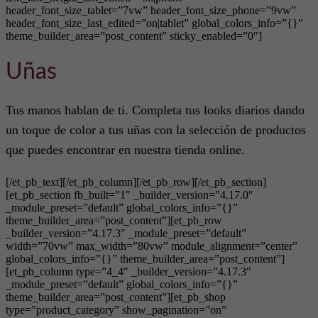
header_font_size_tablet=”7vw” header_font_size_phone=”9vw”
header_font_size_last_edited=”on|tablet” global_colors_info=”{}”
theme_builder_area=”post_content” sticky_enabled=”0″]
Uñas
Tus manos hablan de ti. Completa tus looks diarios dando
un toque de color a tus uñas con la selección de productos
que puedes encontrar en nuestra tienda online.
[/et_pb_text][/et_pb_column][/et_pb_row][/et_pb_section]
[et_pb_section fb_built=”1″ _builder_version=”4.17.0″
_module_preset=”default” global_colors_info=”{}”
theme_builder_area=”post_content”][et_pb_row
_builder_version=”4.17.3″ _module_preset=”default”
width=”70vw” max_width=”80vw” module_alignment=”center”
global_colors_info=”{}” theme_builder_area=”post_content”]
[et_pb_column type=”4_4″ _builder_version=”4.17.3″
_module_preset=”default” global_colors_info=”{}”
theme_builder_area=”post_content”][et_pb_shop
type=”product_category” show_pagination=”on”