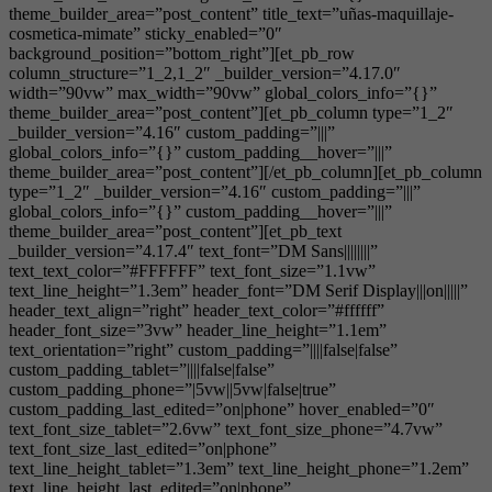
theme_builder_area=”post_content” title_text=”uñas-maquillaje-
cosmetica-mimate” sticky_enabled=”0″
background_position=”bottom_right”][et_pb_row
column_structure=”1_2,1_2″ _builder_version=”4.17.0″
width=”90vw” max_width=”90vw” global_colors_info=”{}”
theme_builder_area=”post_content”][et_pb_column type=”1_2″
_builder_version=”4.16″ custom_padding=”|||”
global_colors_info=”{}” custom_padding__hover=”|||”
theme_builder_area=”post_content”][/et_pb_column][et_pb_column
type=”1_2″ _builder_version=”4.16″ custom_padding=”|||”
global_colors_info=”{}” custom_padding__hover=”|||”
theme_builder_area=”post_content”][et_pb_text
_builder_version=”4.17.4″ text_font=”DM Sans||||||||”
text_text_color=”#FFFFFF” text_font_size=”1.1vw”
text_line_height=”1.3em” header_font=”DM Serif Display|||on|||||”
header_text_align=”right” header_text_color=”#ffffff”
header_font_size=”3vw” header_line_height=”1.1em”
text_orientation=”right” custom_padding=”||||false|false”
custom_padding_tablet=”||||false|false”
custom_padding_phone=”|5vw||5vw|false|true”
custom_padding_last_edited=”on|phone” hover_enabled=”0″
text_font_size_tablet=”2.6vw” text_font_size_phone=”4.7vw”
text_font_size_last_edited=”on|phone”
text_line_height_tablet=”1.3em” text_line_height_phone=”1.2em”
text_line_height_last_edited=”on|phone”