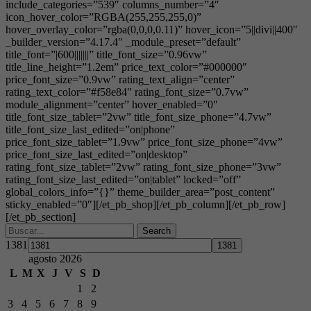
include_categories=”539″ columns_number=”4″
icon_hover_color=”RGBA(255,255,255,0)”
hover_overlay_color=”rgba(0,0,0,0.11)” hover_icon=”5||divi||400″
_builder_version=”4.17.4″ _module_preset=”default”
title_font=”|600|||||||” title_font_size=”0.96vw”
title_line_height=”1.2em” price_text_color=”#000000″
price_font_size=”0.9vw” rating_text_align=”center”
rating_text_color=”#f58e84″ rating_font_size=”0.7vw”
module_alignment=”center” hover_enabled=”0″
title_font_size_tablet=”2vw” title_font_size_phone=”4.7vw”
title_font_size_last_edited=”on|phone”
price_font_size_tablet=”1.9vw” price_font_size_phone=”4vw”
price_font_size_last_edited=”on|desktop”
rating_font_size_tablet=”2vw” rating_font_size_phone=”3vw”
rating_font_size_last_edited=”on|tablet” locked=”off”
global_colors_info=”{}” theme_builder_area=”post_content”
sticky_enabled=”0″][/et_pb_shop][/et_pb_column][/et_pb_row]
[/et_pb_section]
Search
1381
agosto 2026
L
M
X
J
V
S
D
1
2
3
4
5
6
7
8
9