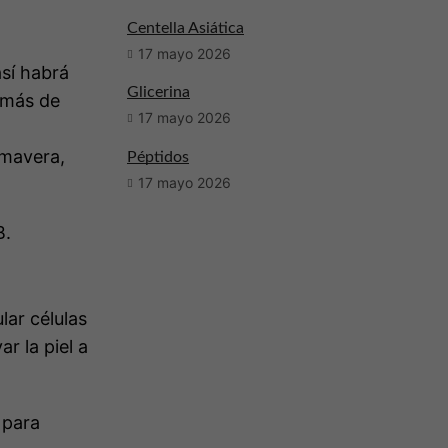
Centella Asiática
17 mayo 2026
así habrá
Glicerina
emás de
17 mayo 2026
imavera,
Péptidos
17 mayo 2026
B.
lar células
r la piel a
 para