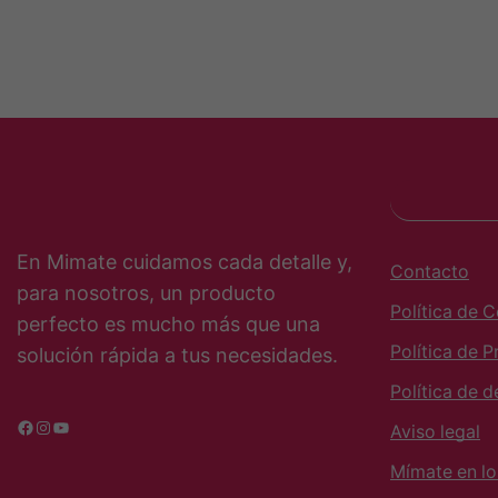
En Mimate cuidamos cada detalle y,
Contacto
para nosotros, un producto
Política de 
perfecto es mucho más que una
Política de P
solución rápida a tus necesidades.
Política de 
Facebook
Instagram
YouTube
Aviso legal
Mímate en l