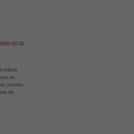
ables en tu
Voluminizador de labios: cómo
funciona
4 junio 2024
drolatos
Hoy te hablo de un producto que
dose en
redefine los estándares del cuidado
 el cuidado
labial: el voluminizador de labios, una
rada de
obra maestra de la ciencia cosmética
diseñada...
Leer...