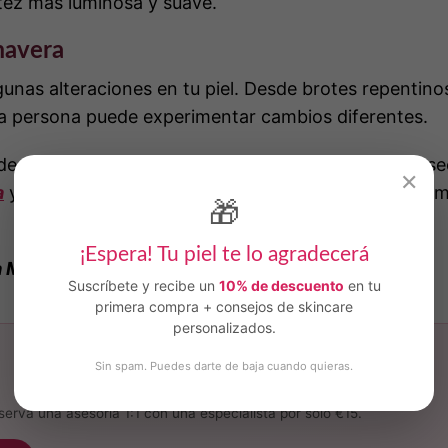
a tez más luminosa y suave.
mavera
unas alteraciones en tu piel. Desde brotes repentinos
da persona puede experimentar cambios diferentes.
es cambiantes de tu piel y ajustar tu rutina en conse
✕
a
y nuestro equipo de expertas te aconsejará y reco
🎁
¡Espera! Tu piel te lo agradecerá
 Mímate
!
Suscríbete y recibe un
10% de descuento
en tu
primera compra + consejos de skincare
personalizados.
Sin spam. Puedes darte de baja cuando quieras.
serva una asesoría 1:1 con una especialista por solo €15.