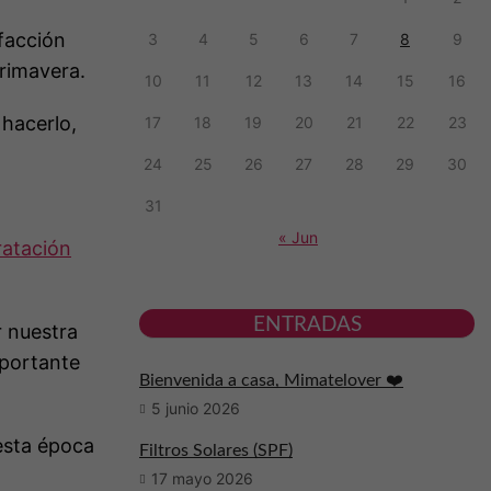
efacción
3
4
5
6
7
8
9
primavera.
10
11
12
13
14
15
16
hacerlo,
17
18
19
20
21
22
23
24
25
26
27
28
29
30
31
« Jun
ratación
ENTRADAS
r nuestra
mportante
Bienvenida a casa, Mimatelover ❤️
5 junio 2026
 esta época
Filtros Solares (SPF)
17 mayo 2026