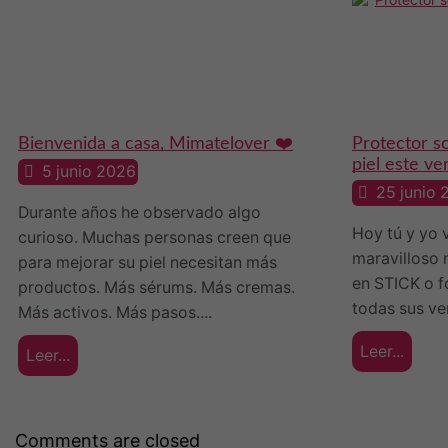
Bienvenida a casa, Mimatelover ❤️
Protector so
piel este ve
5 junio 2026
25 junio 
Durante años he observado algo
Hoy tú y yo 
curioso. Muchas personas creen que
maravilloso 
para mejorar su piel necesitan más
en STICK o f
productos. Más sérums. Más cremas.
todas sus ve
Más activos. Más pasos....
Leer...
Leer...
Comments are closed