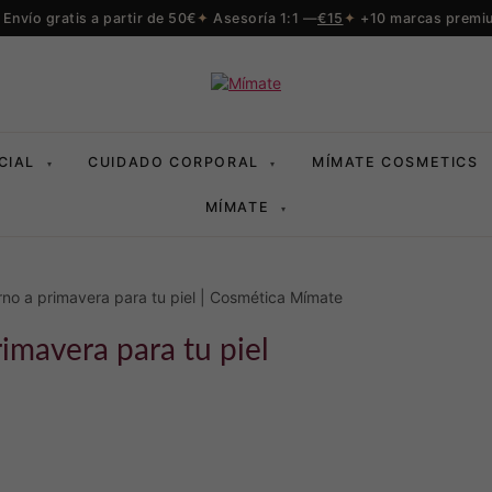
Envío gratis a partir de 50€
Asesoría 1:1 —
€15
+10 marcas premi
CIAL
CUIDADO CORPORAL
MÍMATE COSMETICS
▾
▾
MÍMATE
▾
rimavera para tu piel