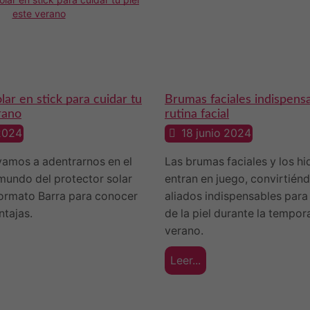
lar en stick para cuidar tu
Brumas faciales indispens
rano
rutina facial
2024
18 junio 2024
vamos a adentrarnos en el
Las brumas faciales y los hi
mundo del protector solar
entran en juego, convirtién
ormato Barra para conocer
aliados indispensables para
ntajas.
de la piel durante la tempo
verano.
Leer...