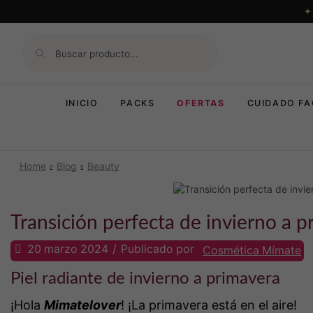
INICIO
PACKS
OFERTAS
CUIDADO FA
Home
Blog
Beauty
Beauty
Transición perfecta de invierno a p
20 marzo 2024
/
Publicado por
Cosmética Mímate
Piel radiante de invierno a primavera
¡Hola
Mimatelover
! ¡La primavera está en el aire!