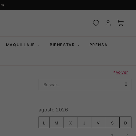
um
MAQUILLAJE
BIENESTAR
PRENSA
▾
▾
Volver
SEA
agosto 2026
L
M
X
J
V
S
D
1
2