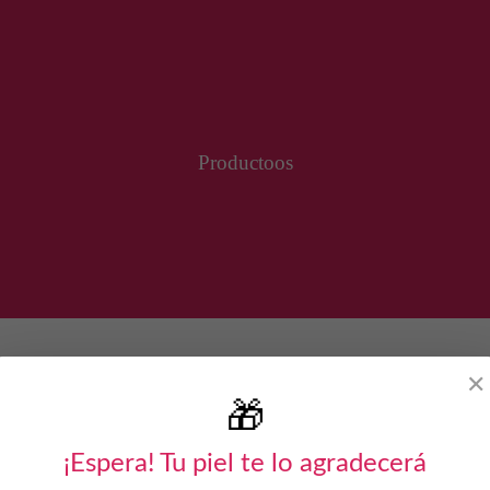
Productoos
✕
🎁
¡Espera! Tu piel te lo agradecerá