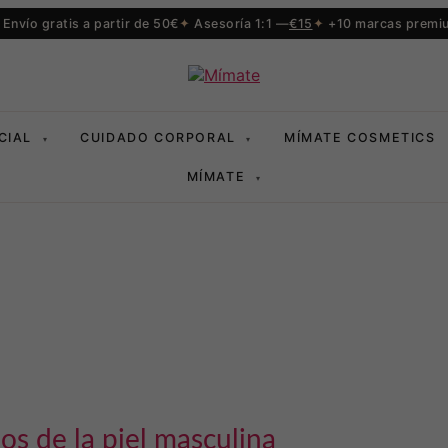
Envío gratis a partir de 50€
Asesoría 1:1 —
€15
+10 marcas premi
CIAL
CUIDADO CORPORAL
MÍMATE COSMETICS
▾
▾
MÍMATE
▾
dos de la piel masculina