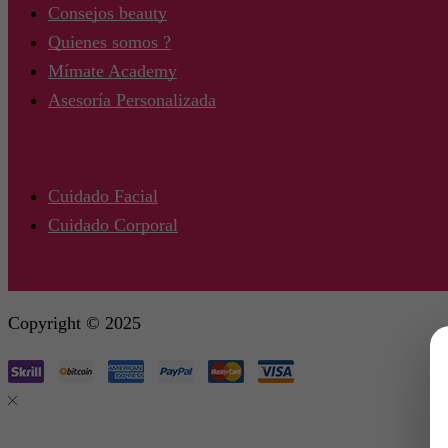
Consejos beauty
Quienes somos ?
Mímate Academy
Asesoría Personalizada
Cuidado Facial
Cuidado Corporal
Copyright © 2025