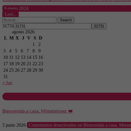
9 enero 2024
Leer...
Search
31731
agosto 2026
L
M
X
J
V
S
D
1
2
3
4
5
6
7
8
9
10
11
12
13
14
15
16
17
18
19
20
21
22
23
24
25
26
27
28
29
30
31
« Jun
Bienvenida a casa, Mimatelover ❤️
5 junio 2026
Comentarios desactivados
en Bienvenida a casa, Mimat