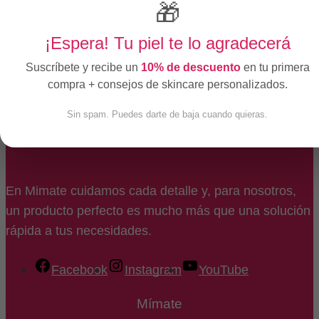
🎁
17 mayo 2026
Comentarios desactivados
en Glicerina
¡Espera! Tu piel te lo agradecerá
Péptidos
Suscríbete y recibe un
10% de descuento
en tu primera
17 mayo 2026
Comentarios desactivados
en Péptidos
compra + consejos de skincare personalizados.
Sin spam. Puedes darte de baja cuando quieras.
En Mimate cuidamos cada detalle y, para nosotros,
un producto perfecto es mucho más que una solución
rápida a tus necesidades.
Facebook
Instagram
YouTube
Mímate