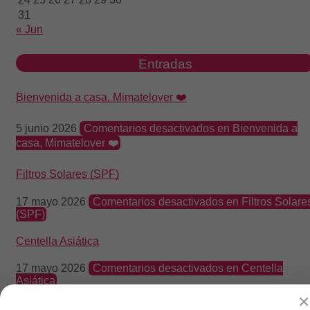
31
« Jun
Entradas
Bienvenida a casa, Mimatelover ❤️
5 junio 2026
Comentarios desactivados
en Bienvenida a
casa, Mimatelover ❤️
Filtros Solares (SPF)
17 mayo 2026
Comentarios desactivados
en Filtros Solare
(SPF)
Centella Asiática
17 mayo 2026
Comentarios desactivados
en Centella
Asiática
✕
Glicerina