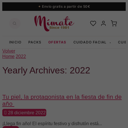
Envío gratis a partir de 50€
INICIO
PACKS
OFERTAS
CUIDADO FACIAL
CUI
▾
Volver
Home
2022
Yearly Archives: 2022
Rutina facial
Tu piel, la protagonista en la fiesta de fin de
año
28 diciembre 2022
¡Llega fin año! El espíritu festivo y disfrutón está...