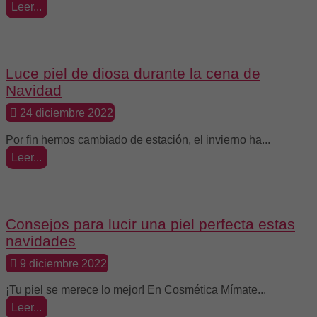
Leer...
Tendencias
Luce piel de diosa durante la cena de
Navidad
24 diciembre 2022
Por fin hemos cambiado de estación, el invierno ha...
Leer...
Beauty
Consejos para lucir una piel perfecta estas
navidades
9 diciembre 2022
¡Tu piel se merece lo mejor! En Cosmética Mímate...
Leer...