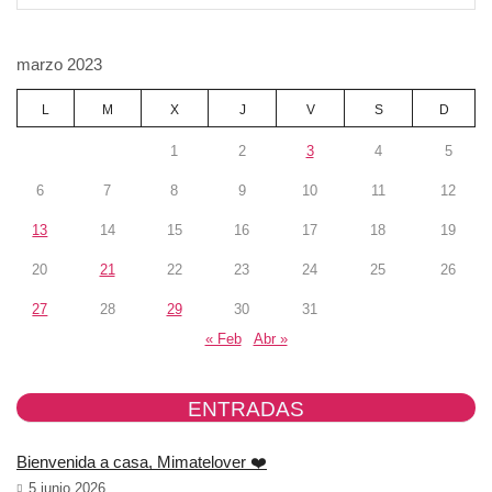
SEA
marzo 2023
L
M
X
J
V
S
D
1
2
3
4
5
6
7
8
9
10
11
12
13
14
15
16
17
18
19
20
21
22
23
24
25
26
27
28
29
30
31
« Feb
Abr »
ENTRADAS
Bienvenida a casa, Mimatelover ❤️
5 junio 2026