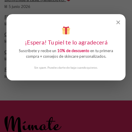
5 junio 2026
Filtros Solares (SPF)
✕
17 mayo 2026
Centella Asiática
¡Espera! Tu piel te lo agradecerá
17 mayo 2026
Suscríbete y recibe un
10% de descuento
en tu primera
Glicerina
compra + consejos de skincare personalizados.
17 mayo 2026
Sin spam. Puedes darte de baja cuando quieras.
Péptidos
17 mayo 2026