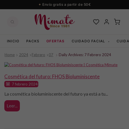
Envío gratis a partir de 50€
INICIO
PACKS
OFERTAS
CUIDADO FACIAL
CUID
▾
Home
2024
Febrero
07
Daily Archives: 7 Febrero 2024
Beauty
Cosmética del futuro: FHOS Bioluminiscente
7 febrero 2024
La cosmética bioluminiscente del futuro ya está a tu...
Leer...