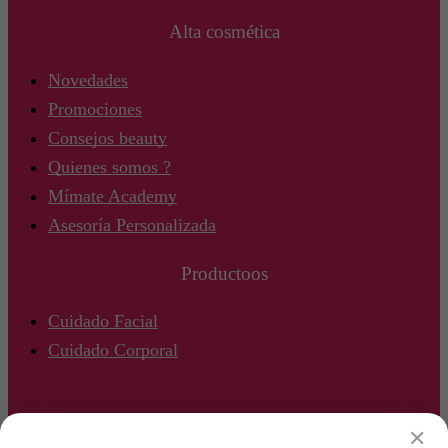
Alta cosmética
Novedades
Promociones
Consejos beauty
Quienes somos ?
Mímate Academy
Asesoría Personalizada
Productoos
Cuidado Facial
Cuidado Corporal
✕
Copyright © 2025