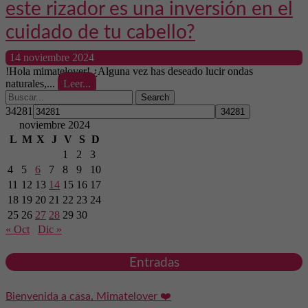
este rizador es una inversión en el
cuidado de tu cabello?
14 noviembre 2024
!Hola mimatelover! ¿Alguna vez has deseado lucir ondas
naturales,...
Leer...
Search
34281
noviembre 2024
L
M
X
J
V
S
D
1
2
3
4
5
6
7
8
9
10
11
12
13
14
15
16
17
18
19
20
21
22
23
24
25
26
27
28
29
30
« Oct
Dic »
Entradas
Bienvenida a casa, Mimatelover ❤️