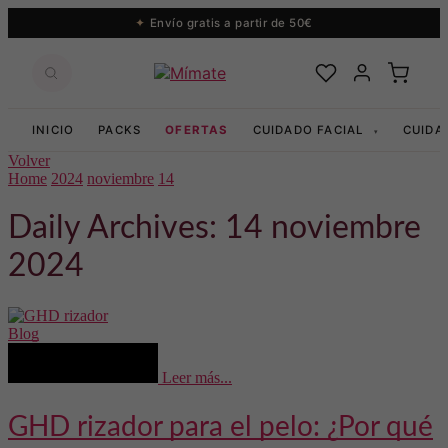
Envío gratis a partir de 50€
INICIO
PACKS
OFERTAS
CUIDADO FACIAL
CUIDA
▾
Volver
Home
2024
noviembre
14
Daily Archives: 14 noviembre
2024
Blog
Leer más...
GHD rizador para el pelo: ¿Por qué