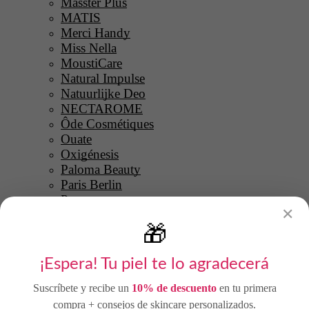
Masster Plus
MATIS
Merci Handy
Miss Nella
MoustiCare
Natural Impulse
Natuurlijke Deo
NECTAROME
Ôde Cosmétiques
Ouate
Oxigénesis
Paloma Beauty
Paris Berlin
Permano
✕
Princesse Lia
🎁
PURE U
Quickepil
Quiskin
¡Espera! Tu piel te lo agradecerá
Rare Paris
Suscríbete y recibe un
10% de descuento
en tu primera
RASSA
compra + consejos de skincare personalizados.
Razzori