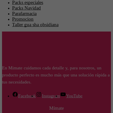
Packs especiales
Packs Navidad
Parafarmacia
Promocion
Taller gua sha obsidiana
En Mimate cuidamos cada detalle y, para nosotros, un
producto perfecto es mucho más que una solución rápida a
tus necesidades.
Facebook
Instagram
YouTube
Mímate