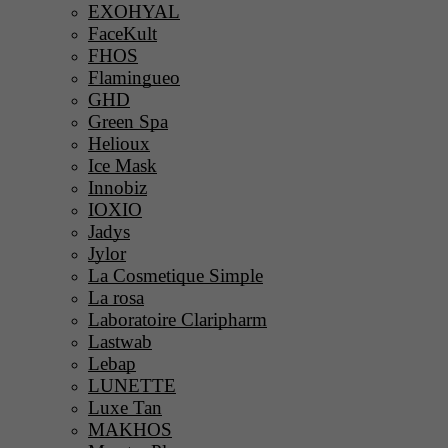
EXOHYAL
FaceKult
FHOS
Flamingueo
GHD
Green Spa
Helioux
Ice Mask
Innobiz
IOXIO
Jadys
Jylor
La Cosmetique Simple
La rosa
Laboratoire Claripharm
Lastwab
Lebap
LUNETTE
Luxe Tan
MAKHOS