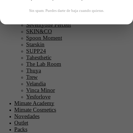
Roll on Jade
Sin spam. Puedes darte de baja cuando quieras.
SAVONT
Scandinavian Biolabs
Seventyone Percent
SKIN&CO
Spoon Moment
Starskin
SUPP24
Tahesthetic
The Lab Room
Thuya
Trew
Velandia
Vinca Minor
Yesforlove
Mimate Academy
Mimate Cosmetics
Novedades
Outlet
Packs