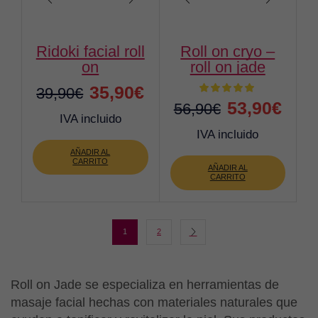
ridoki facial roll
roll on cryo –
on
roll on jade
El
El
35,90
€
39,90
€
El
El
53,90
€
56,90
€
precio
precio
IVA incluido
precio
preci
IVA incluido
original
actual
original
actua
AÑADIR AL
era:
es:
CARRITO
AÑADIR AL
era:
es:
CARRITO
39,90€.
35,90€.
56,90€.
53,90
1
2
Roll on Jade se especializa en herramientas de
masaje facial hechas con materiales naturales que