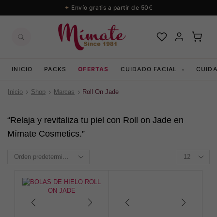
Envío gratis a partir de 50€
INICIO
PACKS
OFERTAS
CUIDADO FACIAL
CUID
▾
Inicio
Shop
Marcas
Roll On Jade
“Relaja y revitaliza tu piel con Roll on Jade en
Mímate Cosmetics.”
Productos
per
page