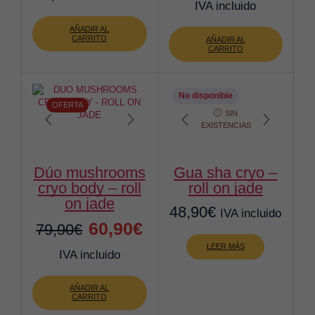
precio
preci
IVA incluido
original
actua
AÑADIR AL
CARRITO
AÑADIR AL
era:
es:
CARRITO
79,90€.
72,90
No disponible
OFERTA
SIN
EXISTENCIAS
dúo mushrooms
gua sha cryo –
cryo body – roll
roll on jade
on jade
48,90
€
IVA incluido
El
El
60,90
€
79,90
€
precio
precio
LEER MÁS
IVA incluido
original
actual
AÑADIR AL
era:
es:
CARRITO