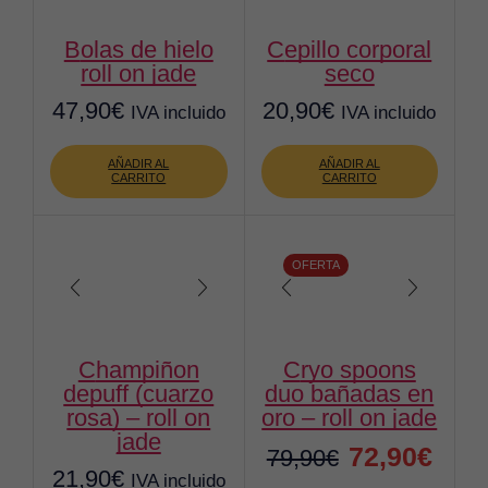
bolas de hielo
cepillo corporal
roll on jade
seco
47,90
€
20,90
€
IVA incluido
IVA incluido
AÑADIR AL
AÑADIR AL
CARRITO
CARRITO
OFERTA
champiñon
cryo spoons
depuff (cuarzo
duo bañadas en
rosa) – roll on
oro – roll on jade
jade
El
El
72,90
€
79,90
€
21,90
€
IVA incluido