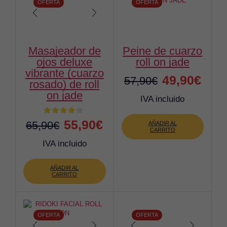
OFERTA
OFERTA
masajeador de
peine de cuarzo
ojos deluxe
roll on jade
vibrante (cuarzo
El
El
49,90
€
57,90
€
rosado) de roll
on jade
precio
preci
IVA incluido
original
actua
El
El
55,90
€
65,90
€
AÑADIR AL
era:
es:
CARRITO
precio
precio
IVA incluido
57,90€.
49,90
original
actual
AÑADIR AL
era:
es:
CARRITO
65,90€.
55,90€.
OFERTA
OFERTA