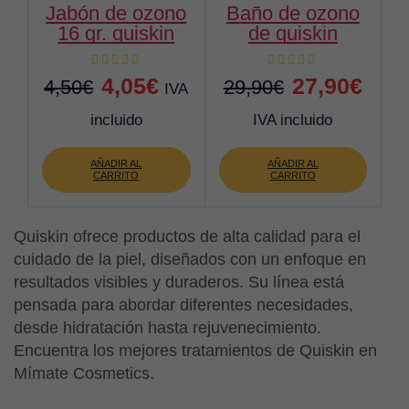
jabón de ozono
baño de ozono
16 gr. quiskin
de quiskin
El
El
El
El
4,05
€
27,90
€
4,50
€
29,90
€
IVA
precio
precio
precio
preci
incluido
IVA incluido
original
actual
original
actua
AÑADIR AL
AÑADIR AL
era:
es:
era:
es:
CARRITO
CARRITO
4,50€.
4,05€.
29,90€.
27,90
Quiskin ofrece productos de alta calidad para el
cuidado de la piel, diseñados con un enfoque en
resultados visibles y duraderos. Su línea está
pensada para abordar diferentes necesidades,
desde hidratación hasta rejuvenecimiento.
Encuentra los mejores tratamientos de Quiskin en
Mímate Cosmetics.