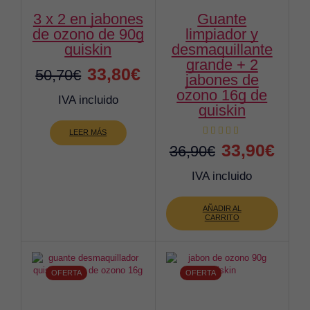
3 x 2 en jabones
guante
de ozono de 90g
limpiador y
quiskin
desmaquillante
grande + 2
El
El
33,80
€
50,70
€
jabones de
precio
precio
ozono 16g de
IVA incluido
quiskin
original
actual
LEER MÁS
era:
es:
El
El
33,90
€
36,90
€
50,70€.
33,80€.
precio
preci
IVA incluido
original
actua
AÑADIR AL
era:
es:
CARRITO
36,90€.
33,90
OFERTA
OFERTA