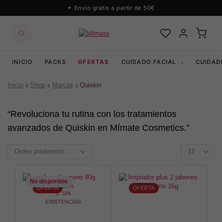
Envío gratis a partir de 50€
INICIO
PACKS
OFERTAS
CUIDADO FACIAL
CUIDAD
▾
Inicio
Shop
Marcas
Quiskin
“Revoluciona tu rutina con los tratamientos
avanzados de Quiskin en Mímate Cosmetics.”
Productos
per
page
No disponible
OFERTA
OFERTA
SIN
EXISTENCIAS