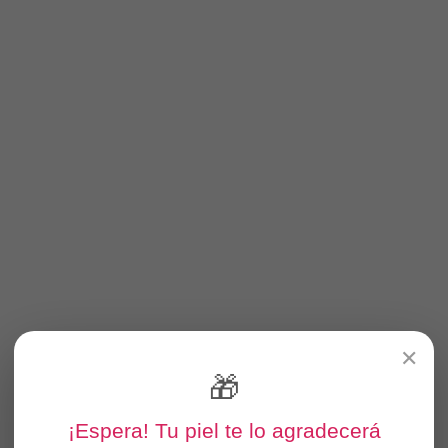
✕
🎁
¡Espera! Tu piel te lo agradecerá