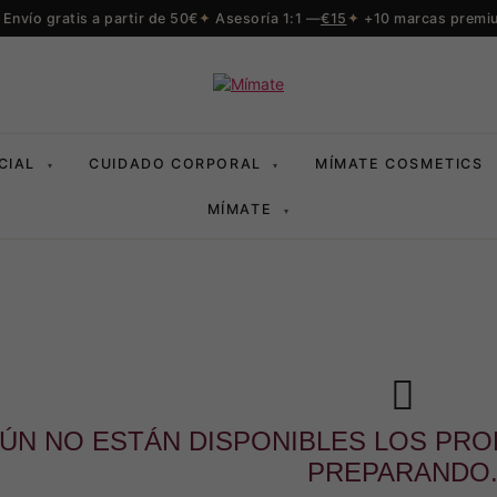
Envío gratis a partir de 50€
Asesoría 1:1 —
€15
+10 marcas premi
CIAL
CUIDADO CORPORAL
MÍMATE COSMETICS
▾
▾
MÍMATE
▾
ÚN NO ESTÁN DISPONIBLES LOS PRO
PREPARANDO