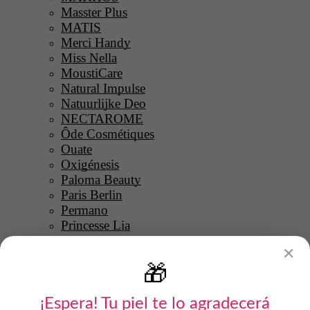
Masster Plus
MATIS
Merci Handy
Miss Nella
MoustiCare
Natural Impulse
Natuurlijke Deo
NECTAROME
Ôde Cosmétiques
Ouate
Oxigénesis
Paloma Beauty
Paris Berlin
Permano
Princesse Lia
PURE U
✕
Quickepil
🎁
Quiskin
Rare Paris
RASSA
¡Espera! Tu piel te lo agradecerá