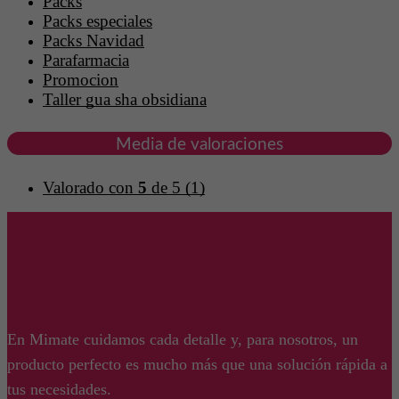
Packs
Packs especiales
Packs Navidad
Parafarmacia
Promocion
Taller gua sha obsidiana
Media de valoraciones
Valorado con
5
de 5
(1)
En Mimate cuidamos cada detalle y, para nosotros, un
producto perfecto es mucho más que una solución rápida a
tus necesidades.