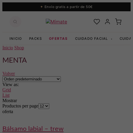
Envío gratis a partir de 50€
INICIO
PACKS
OFERTAS
CUIDADO FACIAL
CUIDA
▾
Inicio
Shop
MENTA
Volver
View as:
Grid
List
Mostrar
Productos per page
oferta
bálsamo labial – trew