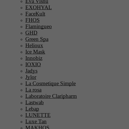
Eva Visnú
EXOHYAL
FaceKult
FHOS
Flamingueo
GHD
Green Spa
Helioux
Ice Mask
Innobiz
IOXIO
Jadys
Jylor
La Cosmetique Simple
La rosa
Laboratoire Claripharm
Lastwab
Lebap
LUNETTE
Luxe Tan
MAKHOS