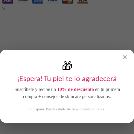
✕
🎁
¡Espera! Tu piel te lo agradecerá
Suscríbete y recibe un
10% de descuento
en tu primera
SIN EXISTENCIAS
compra + consejos de skincare personalizados.
Sin spam. Puedes darte de baja cuando quieras.