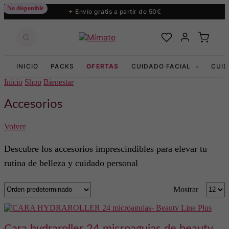
No disponible
Envío gratis a partir de 50€
INICIO
PACKS
OFERTAS
CUIDADO FACIAL
CUI
▾
Inicio
Shop
Bienestar
Accesorios
Volver
Descubre los accesorios imprescindibles para elevar tu
rutina de belleza y cuidado personal
Produc
Mostrar
per
page
cara hydraroller 24 microagujas de beauty