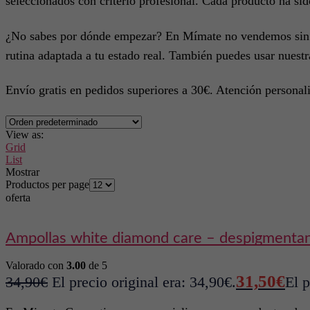
seleccionados con criterio profesional. Cada producto ha sido
¿No sabes por dónde empezar? En Mímate no vendemos sin
rutina adaptada a tu estado real. También puedes usar nuest
Envío gratis en pedidos superiores a 30€. Atención personali
View as:
Grid
List
Mostrar
Productos per page
oferta
ampollas white diamond care – despigmenta
Valorado con
3.00
de 5
31,50
€
34,90
€
El precio original era: 34,90€.
El p