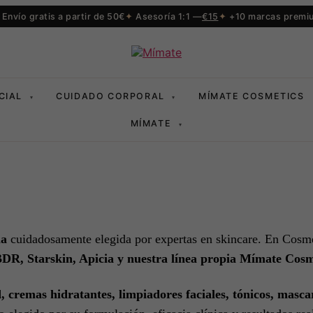
Envío gratis a partir de 50€
Asesoría 1:1 —
€15
+10 marcas premi
CIAL
CUIDADO CORPORAL
MÍMATE COSMETICS
▾
▾
MÍMATE
▾
ma
cuidadosamente elegida por expertas en skincare. En Cosmé
BDR, Starskin, Apicia y nuestra línea propia Mímate Cosm
 cremas hidratantes, limpiadores faciales, tónicos, mascar