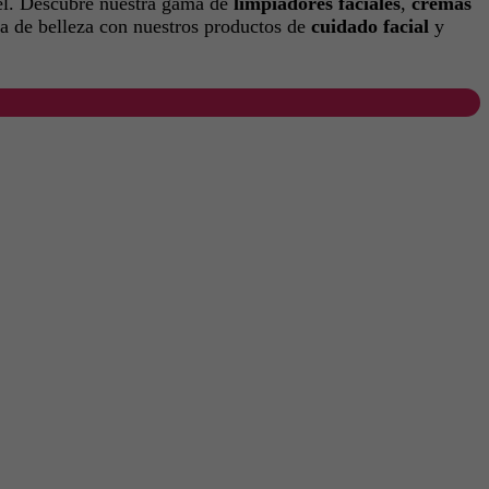
iel. Descubre nuestra gama de
limpiadores faciales
,
cremas
na de belleza con nuestros productos de
cuidado facial
y