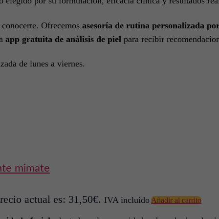
 elegido por su formulación, eficacia clínica y resultados real
 conocerte. Ofrecemos
asesoría de rutina personalizada po
ra
app gratuita de análisis de piel
para recibir recomendacion
zada de lunes a viernes.
nte mimate
recio actual es: 31,50€.
IVA incluido
Añadir al carrito