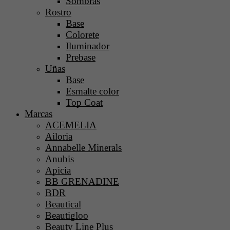
Sombras
Rostro
Base
Colorete
Iluminador
Prebase
Uñas
Base
Esmalte color
Top Coat
Marcas
ACEMELIA
Ailoria
Annabelle Minerals
Anubis
Apicia
BB GRENADINE
BDR
Beautical
Beautigloo
Beauty Line Plus