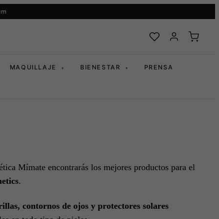
um
MAQUILLAJE
BIENESTAR
PRENSA
▾
▾
tica Mímate encontrarás los mejores productos para el
etics
.
illas, contornos de ojos y protectores solares