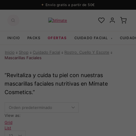
Envío gratis a partir de 50€
INICIO
PACKS
OFERTAS
CUIDADO FACIAL
CUIDAD
▾
Inicio
Shop
Cuidado Facial
Rostro, Cuello Y Escote
Mascarillas Faciales
“Revitaliza y cuida tu piel con nuestras
mascarillas faciales nutritivas en Mímate
Cosmetics.”
View as:
Grid
List
Productos