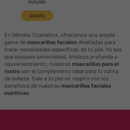
incluido
original
actual
LEER MÁS
era:
es:
39,90€.
34,90€.
En Mimate Cosmetics, ofrecemos una amplia
gama de
mascarillas faciales
diseñadas para
tratar necesidades específicas de tu piel. Ya sea
que busques luminosidad, limpieza profunda o
rejuvenecimiento, nuestras
mascarillas para el
rostro
son el complemento ideal para tu rutina
de belleza. Dale a tu piel un respiro con los
beneficios de nuestras
mascarillas faciales
nutritivas
.