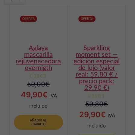
per
page
OFERTA
OFERTA
aglaya
sparkling
mascarilla
moment set —
rejuvenecedora
edición especial
overnigth
de lujo (valor
real: 59,80 € /
precio pack:
59,90
€
29,90 €)
El
El
49,90
€
IVA
precio
precio
59,80
€
incluido
original
actual
El
El
29,90
€
IVA
AÑADIR AL
era:
es:
precio
precio
CARRITO
incluido
59,90€.
49,90€.
original
actual