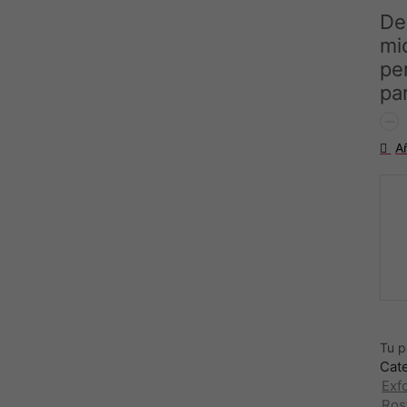
De
mi
pe
pa
DER
GOL
A
-
LIM
EDI
DE
LEB
cant
Tu 
Cat
Exfo
Ros