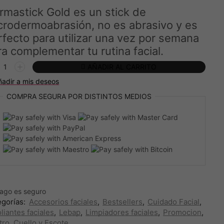
era:
es:
rmastick Gold es un stick de
119,00€.
109,00€.
crodermoabrasión, no es abrasivo y es
rfecto para utilizar una vez por semana
ra complementar tu rutina facial.
MASTICK
AÑADIR AL CARRITO
D
ñadir a mis deseos
ITED
COMPRA SEGURA
POR DISTINTOS MEDIOS
TION
AP
idad
pago es
seguro
egorías:
Accesorios faciales
,
Bestsellers
,
Cuidado Facial
,
liantes faciales
,
Lebap
,
Limpiadores faciales
,
Promocion
,
tro, Cuello y Escote