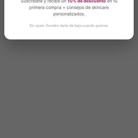
Suscríbete y recibe un
10% de descuento
en tu
primera compra + consejos de skincare
personalizados.
Sin spam. Puedes darte de baja cuando quieras.