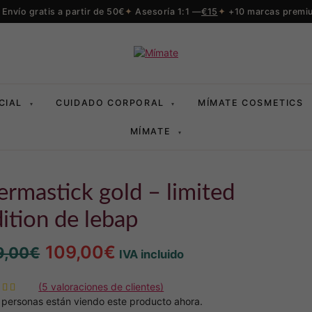
Envío gratis a partir de 50€
Asesoría 1:1 —
€15
+10 marcas premi
CIAL
CUIDADO CORPORAL
MÍMATE COSMETICS
▾
▾
MÍMATE
▾
ition de lebap
El
El
109,00
€
9,00
€
IVA incluido
precio
precio
(
5
valoraciones de clientes)
original
actual
personas están viendo este producto ahora.