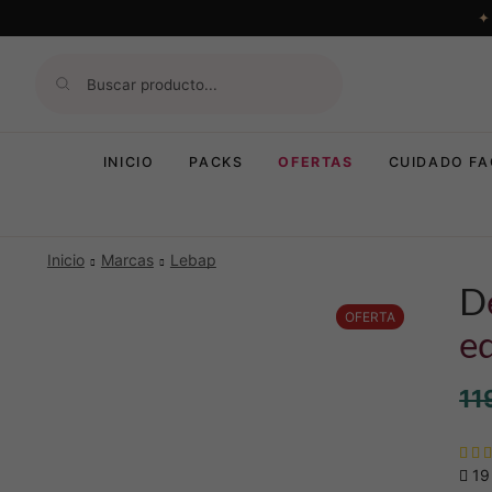
INICIO
PACKS
OFERTAS
CUIDADO FA
Inicio
Marcas
Lebap
dermastick gold – limited
OFERTA
ed
11
19 