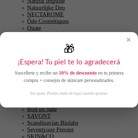
Natural Impulse
Natuurlijke Deo
NECTAROME
Ôde Cosmétiques
Ouate
Oxigénesis
✕
Paloma Beauty
🎁
Paris Berlin
Permano
¡Espera! Tu piel te lo agradecerá
Princesse Lia
PURE U
Suscríbete y recibe un
10% de descuento
en tu primera
Quickepil
compra + consejos de skincare personalizados.
Quiskin
Rare Paris
Sin spam. Puedes darte de baja cuando quieras.
RASSA
Razzori
Roll on Jade
SAVONT
Scandinavian Biolabs
Seventyone Percent
SKIN&CO