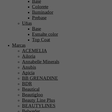
Base
Colorete
Iluminador
Prebase
Uñas
Base
Esmalte color
Top Coat
Marcas
ACEMELIA
Ailoria
Annabelle Minerals
Anubis
Apicia
BB GRENADINE
BDR
Beautical
Beautigloo
Beauty Line Plus
BEAUTYLINES
Belweder