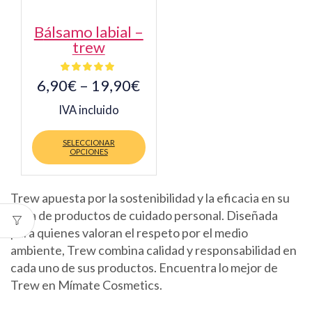
bálsamo labial –
trew
6,90
€
–
19,90
€
IVA incluido
Este
producto
SELECCIONAR
tiene
OPCIONES
múltiples
variantes.
Las
Trew apuesta por la sostenibilidad y la eficacia en su
opciones
línea de productos de cuidado personal. Diseñada
se
para quienes valoran el respeto por el medio
pueden
elegir
ambiente, Trew combina calidad y responsabilidad en
en
cada uno de sus productos. Encuentra lo mejor de
la
Trew en Mímate Cosmetics.
página
de
producto