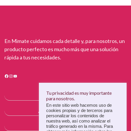
En Mimate cuidamos cada detalle y, para nosotros, un
producto perfecto es mucho más que una solución
rápida a tus necesidades.
Facebook
Instagram
YouTube
Tu privacidad es muy importante
MÍMATE
para nosotros.
En este sitio web hacemos uso de
ALTA COSMÉTICA
cookies propias y de terceros para
personalizar los contenidos de
nuestra web, así como analizar el
PRODUCTOOS
tráfico generado en la misma. Para