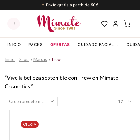
Envío gratis a partir de 50€
INICIO
PACKS
OFERTAS
CUIDADO FACIAL
CUID
▾
Inicio
Shop
Marcas
Trew
“Vive la belleza sostenible con Trew en Mímate
Cosmetics.”
Productos
per
page
OFERTA