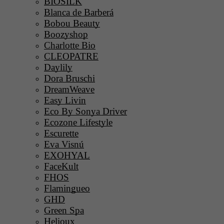
BIOSILK
Blanca de Barberá
Bobou Beauty
Boozyshop
Charlotte Bio
CLEOPATRE
Daylily
Dora Bruschi
DreamWeave
Easy Livin
Eco By Sonya Driver
Ecozone Lifestyle
Escurette
Eva Visnú
EXOHYAL
FaceKult
FHOS
Flamingueo
GHD
Green Spa
Helioux