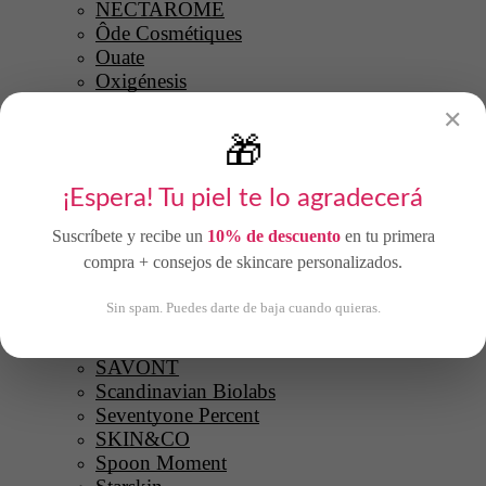
NECTAROME
Ôde Cosmétiques
Ouate
Oxigénesis
Paloma Beauty
✕
Paris Berlin
🎁
Permano
Princesse Lia
¡Espera! Tu piel te lo agradecerá
PURE U
Quickepil
Suscríbete y recibe un
10% de descuento
en tu primera
DISPONIBLE PARA RESERVA
8 DISPONIBLES
Quiskin
compra + consejos de skincare personalizados.
Rare Paris
RASSA
Sin spam. Puedes darte de baja cuando quieras.
Razzori
Roll on Jade
SAVONT
Scandinavian Biolabs
Seventyone Percent
SKIN&CO
Spoon Moment