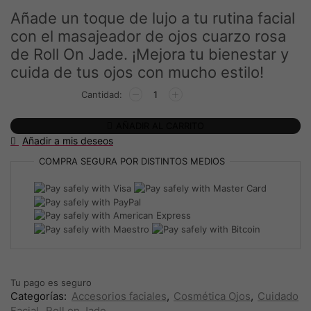
era:
es:
Añade un toque de lujo a tu rutina facial
con el masajeador de ojos cuarzo rosa
65,90€.
55,90€.
de Roll On Jade. ¡Mejora tu bienestar y
cuida de tus ojos con mucho estilo!
MASAJEADOR
DE
OJOS
AÑADIR AL CARRITO
DELUXE
Añadir a mis deseos
VIBRANTE
(CUARZO
COMPRA SEGURA
POR DISTINTOS MEDIOS
ROSADO)
DE
ROLL
ON
JADE
cantidad
Tu pago es
seguro
Categorías:
Accesorios faciales
,
Cosmética Ojos
,
Cuidado
Facial
,
Roll on Jade