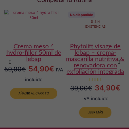
No disponible
SIN
EXISTENCIAS
crema meso 4
phytolift visage de
tónico r
hydro-filler 50ml de
lebap – crema-
lebap
mascarilla nutritiva &
renovadora con
El
El
54,90
€
59,90
€
IVA
exfoliación integrada
precio
precio
incluido
original
actual
El
El
34,90
€
39,90
€
AÑADIR AL CARRITO
era:
es:
precio
pr
IVA incluido
59,90€.
54,90€.
original
act
LEER MÁS
era:
es:
39,90€.
34