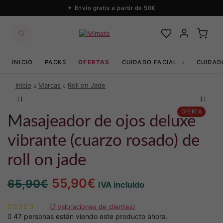
Envío gratis a partir de 50€
INICIO
PACKS
OFERTAS
CUIDADO FACIAL
CUIDAD
▾
Inicio
Marcas
Roll on Jade
OFERTA
masajeador de ojos deluxe
vibrante (cuarzo rosado) de
roll on jade
El
El
55,90
€
65,90
€
IVA incluido
precio
precio
(
7
valoraciones de clientes)
original
actual
47 personas están viendo este producto ahora.