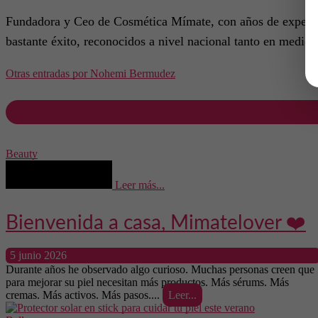
Fundadora y Ceo de Cosmética Mímate, con años de experienc
bastante éxito, reconocidos a nivel nacional tanto en medio
Otras entradas por Nohemi Bermudez
Beauty
Leer más...
Bienvenida a casa, Mimatelover ❤️
5 junio 2026
Durante años he observado algo curioso. Muchas personas creen que
para mejorar su piel necesitan más productos. Más sérums. Más
cremas. Más activos. Más pasos....
Leer...