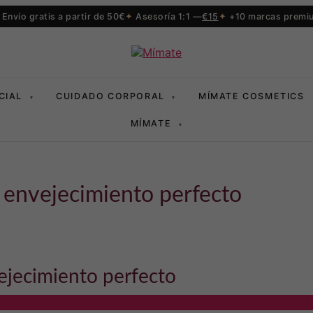
Envío gratis a partir de 50€
Asesoría 1:1 —
€15
+10 marcas premi
CIAL
CUIDADO CORPORAL
MÍMATE COSMETICS
▾
▾
MÍMATE
▾
i envejecimiento perfecto
vejecimiento perfecto