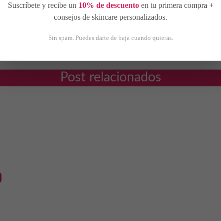
Suscríbete y recibe un
10% de descuento
en tu primera compra +
ia en el sector de la cosmética, decide comercializar su pr
consejos de skincare personalizados.
s de prensa, así como la recepción de varios premios en su ca
Sin spam. Puedes darte de baja cuando quieras.
Post relacionados