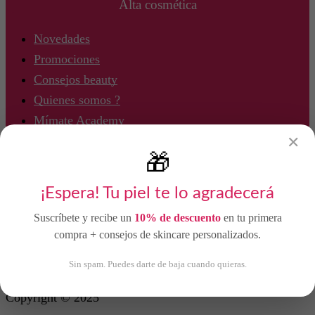
Alta cosmética
Novedades
Promociones
Consejos beauty
Quienes somos ?
Mímate Academy
Asesoría Personalizada
✕
🎁
Productoos
¡Espera! Tu piel te lo agradecerá
Cuidado Facial
Suscríbete y recibe un
10% de descuento
en tu primera
Cuidado Corporal
compra + consejos de skincare personalizados.
Sin spam. Puedes darte de baja cuando quieras.
Copyright © 2025