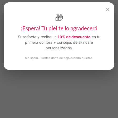
✕
🎁
¡Espera! Tu piel te lo agradecerá
Suscríbete y recibe un
10% de descuento
en tu
primera compra + consejos de skincare
personalizados.
Sin spam. Puedes darte de baja cuando quieras.