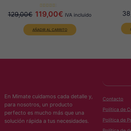
El
El
119,00
€
38
129,00
€
IVA incluido
precio
precio
AÑADIR AL CARRITO
original
actual
era:
es:
129,00€.
119,00€.
En Mimate cuidamos cada detalle y,
Contacto
para nosotros, un producto
Política de 
perfecto es mucho más que una
Política de P
solución rápida a tus necesidades.
Política de 