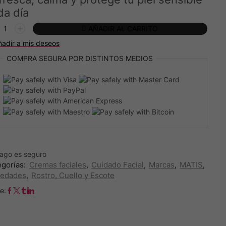
da día
SI-
AÑADIR AL CARRITO
M
ñadir a mis deseos
COMPRA SEGURA
POR DISTINTOS MEDIOS
ma
mante.MATIS
idad
pago es
seguro
egorías:
Cremas faciales
,
Cuidado Facial
,
Marcas
,
MATIS
,
edades
,
Rostro, Cuello y Escote
e: