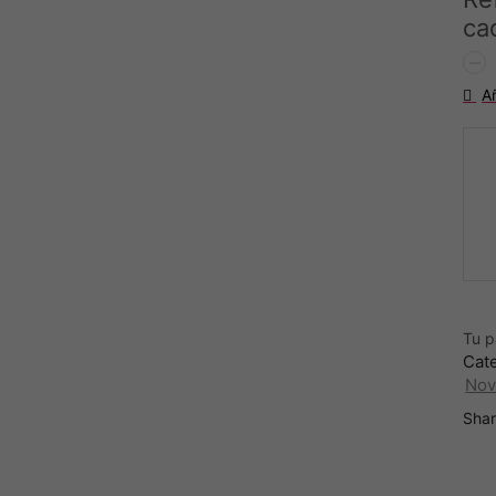
ca
SEN
CAL
A
GEL
–
Gel-
Cre
Cal
cant
Tu 
Cat
Nov
Shar