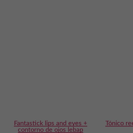
fantastick lips and eyes +
tónico reequilibrante de blanca
contorno de ojos lebap