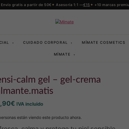
Envío gratis a partir de 50€
Asesoría 1:1 —
€15
+10 marcas premi
CIAL
CUIDADO CORPORAL
MÍMATE COSMETICS
▾
▾
MÍMATE
▾
almante.matis
,90
€
IVA incluido
ersonas están viendo este producto ahora.
fresca, calma y protege tu piel sensible