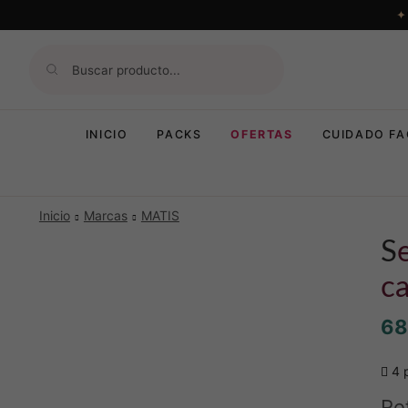
INICIO
PACKS
OFERTAS
CUIDADO FA
Inicio
Marcas
MATIS
sensi-calm gel – gel-crema
c
68
4 p
Re