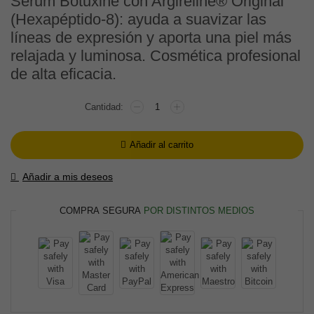
Sérum Botuxine con Argireline® Original
(Hexapéptido-8): ayuda a suavizar las
59,90€.
54,90€.
líneas de expresión y aporta una piel más
relajada y luminosa. Cosmética profesional
de alta eficacia.
SÉRUM
BOTUXINE
ARGIRULINE
DE
Añadir al carrito
LEBAP
cantidad
Añadir a mis deseos
COMPRA SEGURA
POR DISTINTOS MEDIOS