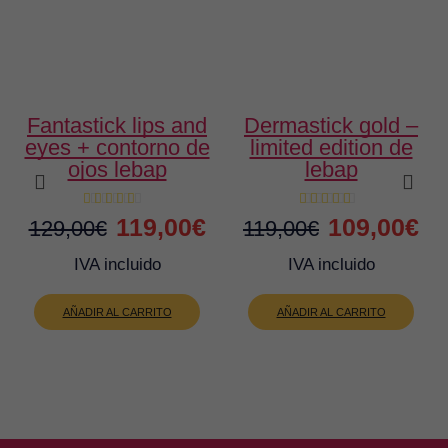
fantastick lips and
dermastick gold –
eyes + contorno de
limited edition de
ojos lebap
lebap
El
El
El
El
119,00
€
109,00
€
129,00
€
119,00
€
precio
precio
precio
pre
IVA incluido
IVA incluido
original
actual
original
act
AÑADIR AL CARRITO
AÑADIR AL CARRITO
era:
es:
era:
es:
129,00€.
119,00€.
119,00€.
10