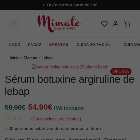
Envío gratis a partir de 50€
INICIO
PACKS
OFERTAS
CUIDADO FACIAL
CUIDAD
▾
Inicio
Marcas
Lebap
OFERTA
sérum botuxine argiruline de
lebap
El
El
54,90
€
59,90
€
IVA incluido
precio
precio
(
2
valoraciones de clientes)
original
actual
30 personas están viendo este producto ahora.
era:
es: