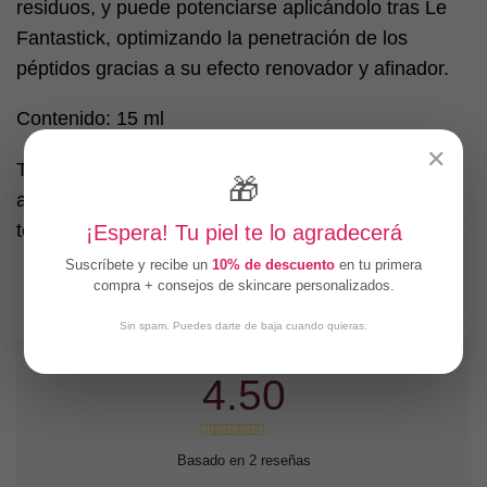
residuos, y puede potenciarse aplicándolo tras Le
Fantastick, optimizando la penetración de los
péptidos gracias a su efecto renovador y afinador.
Contenido: 15 ml
✕
Tipo de piel: Todo tipo de piel, especialmente
🎁
aquellas con líneas de expresión o signos de
tensión facial.
¡Espera! Tu piel te lo agradecerá
Suscríbete y recibe un
10% de descuento
en tu primera
compra + consejos de skincare personalizados.
Sin spam. Puedes darte de baja cuando quieras.
4.50
Basado en 2 reseñas