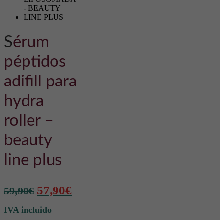
sérum
péptidos
adifill para
hydra
roller –
beauty
line plus
El
El
57,90
€
59,90
€
precio
precio
IVA incluido