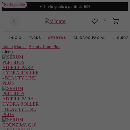
No disponible
No disponible
Envío gratis a partir de 50€
INICIO
PACKS
OFERTAS
CUIDADO FACIAL
CUIDA
▾
Inicio
Marcas
Beauty Line Plus
oferta