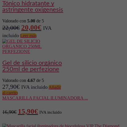
tónico hidratante y
39,90€.
34,90€.
astringente oxigenesis
Valorado con
5.00
de 5
El
El
20,00
€
22,00
€
IVA
precio
precio
incluido
Leer más
original
actual
era:
es:
22,00€.
20,00€.
gel de silicio orgánico
250ml de perfezione
Valorado con
4.67
de 5
27,90
€
IVA incluido
Añadir
al carrito
MASCARILLA FACIAL ILUMINADORA ...
El
El
15,90
€
16,90
€
IVA incluido
precio
precio
original
actual