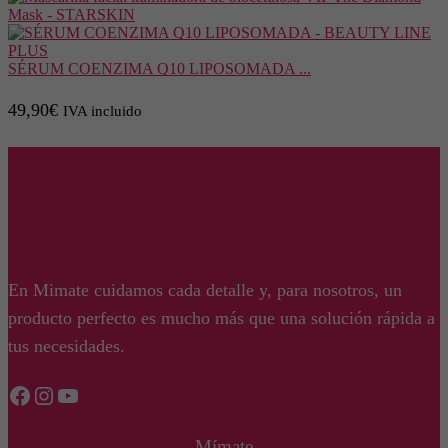
era:
es:
16,90€.
15,90€.
SÉRUM COENZIMA Q10 LIPOSOMADA ...
49,90
€
IVA incluido
En Mimate cuidamos cada detalle y, para nosotros, un
producto perfecto es mucho más que una solución rápida a
tus necesidades.
Facebook
Instagram
YouTube
Mímate