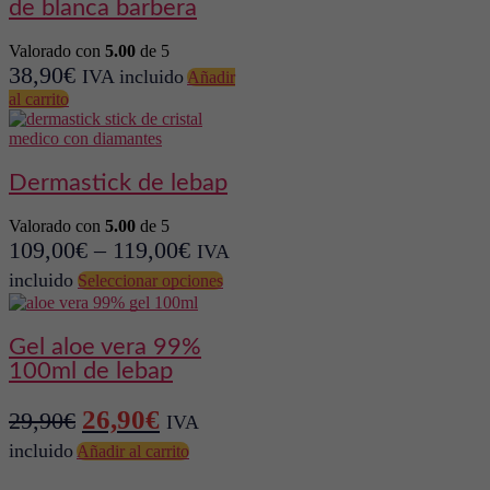
de blanca barbera
Valorado con
5.00
de 5
38,90
€
IVA incluido
Añadir
al carrito
dermastick de lebap
Valorado con
5.00
de 5
109,00
€
–
119,00
€
IVA
Este
incluido
Seleccionar opciones
producto
tiene
múltiples
gel aloe vera 99%
variantes.
100ml de lebap
Las
opciones
se
El
El
26,90
€
29,90
€
IVA
pueden
precio
precio
incluido
elegir
Añadir al carrito
original
actual
en
la