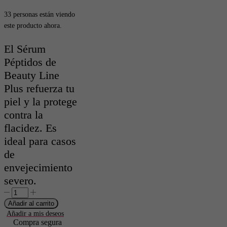
original
actual
33 personas están viendo
era:
es:
este producto ahora.
59,90€.
57,90€.
El Sérum
Péptidos de
Beauty Line
Plus refuerza tu
piel y la protege
contra la
flacidez. Es
ideal para casos
de
envejecimiento
severo.
SÉRUM
PÉPTIDOS
Añadir al carrito
ADIFILL
Añadir a mis deseos
PARA
Compra segura