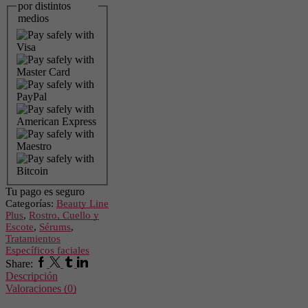
HYDRA
por distintos
ROLLER
medios
-
BEAUTY
LINE
PLUS
cantidad
Tu pago es
seguro
Categorías:
Beauty Line
Plus
,
Rostro, Cuello y
Escote
,
Sérums
,
Tratamientos
Específicos faciales
Facebook
Twitter
Tumblr
Linkedin
Share:
Descripción
Valoraciones (0)