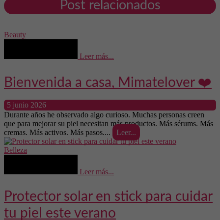
Post relacionados
Beauty
Leer más...
Bienvenida a casa, Mimatelover ❤️
5 junio 2026
Durante años he observado algo curioso. Muchas personas creen
que para mejorar su piel necesitan más productos. Más sérums. Más
cremas. Más activos. Más pasos....
Leer...
Belleza
Leer más...
Protector solar en stick para cuidar
tu piel este verano