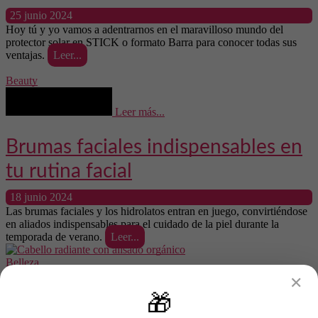
25 junio 2024
Hoy tú y yo vamos a adentrarnos en el maravilloso mundo del
protector solar en STICK o formato Barra para conocer todas sus
ventajas.
Leer...
Beauty
Leer más...
Brumas faciales indispensables en
tu rutina facial
18 junio 2024
Las brumas faciales y los hidrolatos entran en juego, convirtiéndose
en aliados indispensables para el cuidado de la piel durante la
temporada de verano.
Leer...
Belleza
✕
Leer más...
🎁