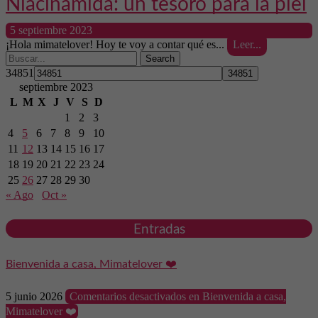
Niacinamida: un tesoro para la piel
5 septiembre 2023
¡Hola mimatelover! Hoy te voy a contar qué es...
Leer...
Search
34851
septiembre 2023
L
M
X
J
V
S
D
1
2
3
4
5
6
7
8
9
10
11
12
13
14
15
16
17
18
19
20
21
22
23
24
25
26
27
28
29
30
« Ago
Oct »
Entradas
Bienvenida a casa, Mimatelover ❤️
5 junio 2026
Comentarios desactivados
en Bienvenida a casa,
Mimatelover ❤️