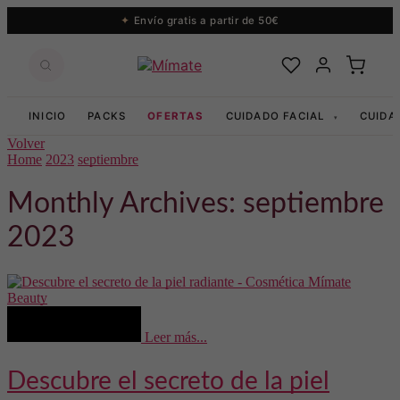
Envío gratis a partir de 50€
INICIO
PACKS
OFERTAS
CUIDADO FACIAL
CUIDA
▾
Volver
Home
2023
septiembre
Monthly Archives: septiembre
2023
Beauty
Leer más...
Descubre el secreto de la piel