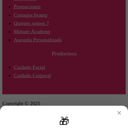
Promociones
Consejos beauty
Quienes somos ?
Mímate Academy
Asesoría Personalizada
Productoos
Cuidado Facial
Cuidado Corporal
Copyright © 2025
✕
🎁