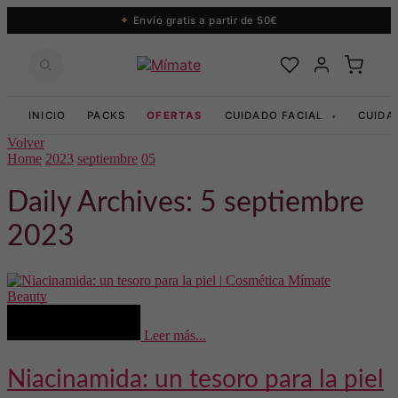
Envío gratis a partir de 50€
INICIO
PACKS
OFERTAS
CUIDADO FACIAL
CUIDA
▾
Volver
Home
2023
septiembre
05
Daily Archives: 5 septiembre
2023
Beauty
Leer más...
Niacinamida: un tesoro para la piel