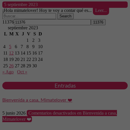
5 septiembre 2023
¡Hola mimatelover! Hoy te voy a contar qué es...
Leer...
Search
11376
septiembre 2023
L
M
X
J
V
S
D
1
2
3
4
5
6
7
8
9
10
11
12
13
14
15
16
17
18
19
20
21
22
23
24
25
26
27
28
29
30
« Ago
Oct »
Entradas
Bienvenida a casa, Mimatelover ❤️
5 junio 2026
Comentarios desactivados
en Bienvenida a casa,
Mimatelover ❤️