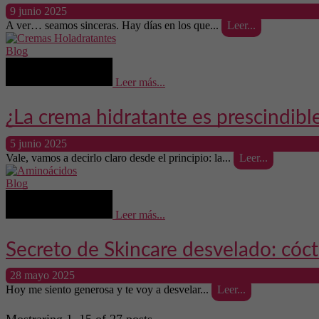
9 junio 2025
A ver… seamos sinceras. Hay días en los que...
Leer...
Blog
Leer más...
¿La crema hidratante es prescindib
5 junio 2025
Vale, vamos a decirlo claro desde el principio: la...
Leer...
Blog
Leer más...
Secreto de Skincare desvelado: cóct
28 mayo 2025
Hoy me siento generosa y te voy a desvelar...
Leer...