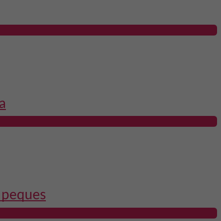
a
s peques