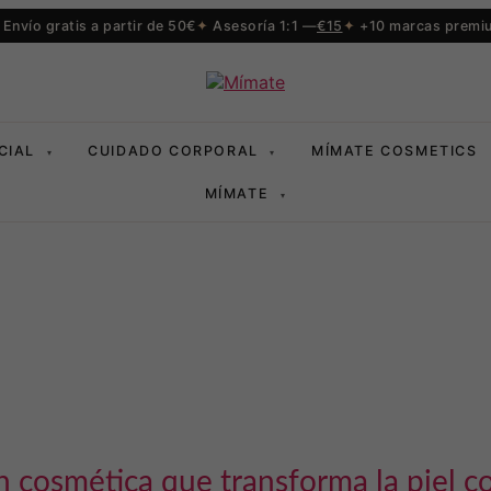
Envío gratis a partir de 50€
Asesoría 1:1 —
€15
+10 marcas premi
CIAL
CUIDADO CORPORAL
MÍMATE COSMETICS
▾
▾
MÍMATE
▾
 cosmética que transforma la piel c