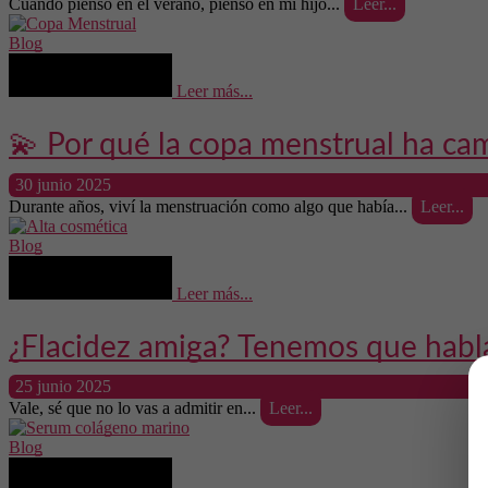
Cuando pienso en el verano, pienso en mi hijo...
Leer...
Blog
Leer más...
💫 Por qué la copa menstrual ha ca
30 junio 2025
Durante años, viví la menstruación como algo que había...
Leer...
Blog
Leer más...
¿Flacidez amiga? Tenemos que habla
25 junio 2025
Vale, sé que no lo vas a admitir en...
Leer...
Blog