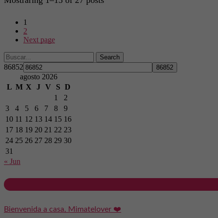
Mostraring 1–15 of 27 posts
1
2
Next page
Search
86852
agosto 2026
L
M
X
J
V
S
D
1
2
3
4
5
6
7
8
9
10
11
12
13
14
15
16
17
18
19
20
21
22
23
24
25
26
27
28
29
30
31
« Jun
Bienvenida a casa, Mimatelover ❤️