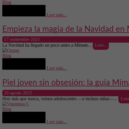
Blog
Leer más...
Empieza la magia de la Navidad en
17 septiembre 2025
La Navidad ha llegado un poco antes a Mímate...
Leer...
Blog
Leer más...
Piel joven sin obsesión: la guía Mím
29 agosto 2025
Hoy más que nunca, vemos adolescentes —e incluso niñas—...
Leer.
Blog
Leer más...