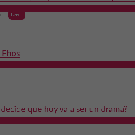
e,...
Leer...
n Fhos
decide que hoy va a ser un drama?