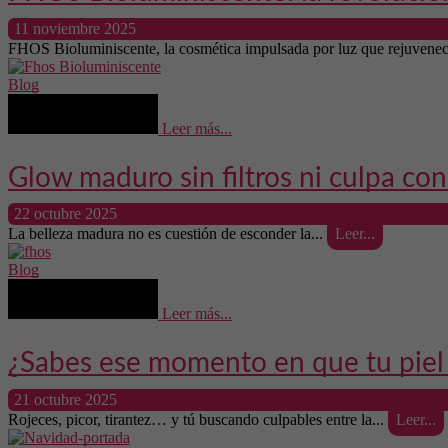
11 noviembre 2025
FHOS Bioluminiscente, la cosmética impulsada por luz que rejuvenec
Blog
Leer más...
Glow maduro sin filtros ni culpa co
22 octubre 2025
La belleza madura no es cuestión de esconder la...
Leer...
Blog
Leer más...
¿Sabes ese momento en que tu piel 
21 octubre 2025
Rojeces, picor, tirantez… y tú buscando culpables entre la...
Leer...