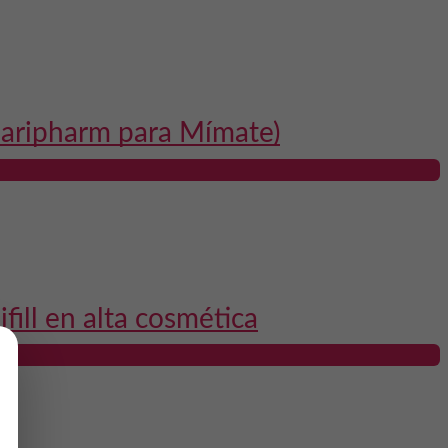
Claripharm para Mímate)
ill en alta cosmética