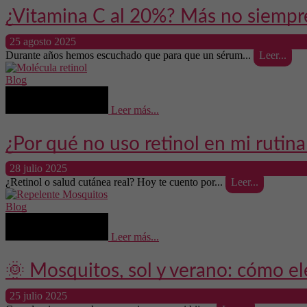
¿Vitamina C al 20%? Más no siempr
25 agosto 2025
Durante años hemos escuchado que para que un sérum...
Leer...
Blog
Leer más...
¿Por qué no uso retinol en mi rutina
28 julio 2025
¿Retinol o salud cutánea real? Hoy te cuento por...
Leer...
Blog
Leer más...
🌞 Mosquitos, sol y verano: cómo el
25 julio 2025