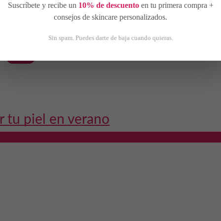
Suscríbete y recibe un
10% de descuento
en tu primera compra +
consejos de skincare personalizados.
o
Sin spam. Puedes darte de baja cuando quieras.
...
Leer...
r tu piel en verano