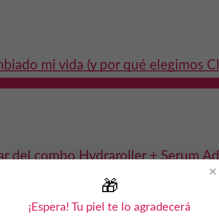
mbiado mi vida (y por qué elegimos 
r del combo Hydraroller + Serum Adif
✕
🎁
¡Espera! Tu piel te lo agradecerá