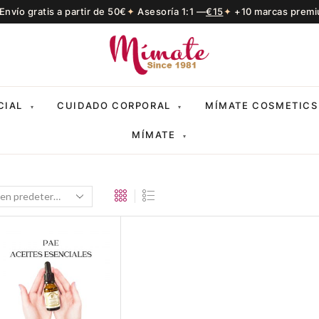
Envío gratis a partir de 50€
Asesoría 1:1 —
€15
+10 marcas prem
CIAL
CUIDADO CORPORAL
MÍMATE COSMETICS
▾
▾
MÍMATE
▾