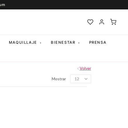
ium
MAQUILLAJE
BIENESTAR
PRENSA
▾
▾
Volver
Productos
Mostrar
per
page