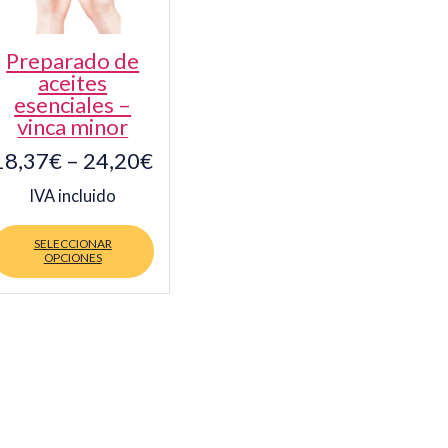
preparado de
aceites
esenciales –
vinca minor
18,37
€
–
24,20
€
IVA incluido
Este
producto
SELECCIONAR
OPCIONES
tiene
múltiples
variantes.
Las
opciones
se
pueden
elegir
en