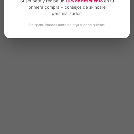
Suscríbete y recibe un
10% de descuento
en tu
primera compra + consejos de skincare
personalizados.
Sin spam. Puedes darte de baja cuando quieras.