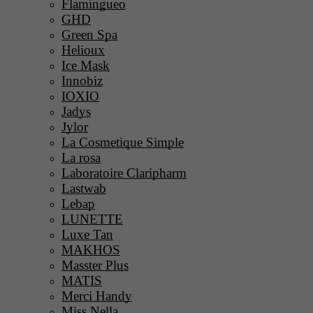
Flamingueo
GHD
Green Spa
Helioux
Ice Mask
Innobiz
IOXIO
Jadys
Jylor
La Cosmetique Simple
La rosa
Laboratoire Claripharm
Lastwab
Lebap
LUNETTE
Luxe Tan
MAKHOS
Masster Plus
MATIS
Merci Handy
Miss Nella