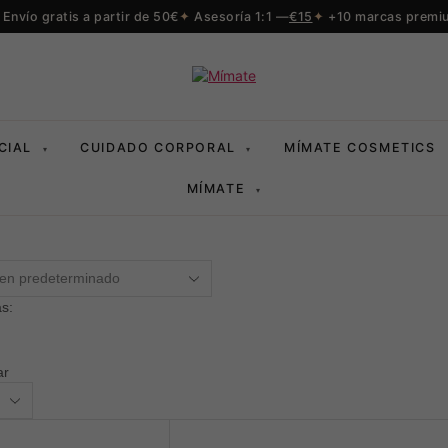
Envío gratis a partir de 50€
Asesoría 1:1 —
€15
+10 marcas premi
CIAL
CUIDADO CORPORAL
MÍMATE COSMETICS
▾
▾
MÍMATE
▾
s:
ar
ctos