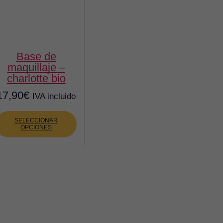
base de
maquillaje –
charlotte bio
17,90
€
IVA incluido
Este
producto
SELECCIONAR
OPCIONES
tiene
múltiples
variantes.
Las
opciones
se
pueden
elegir
en
la