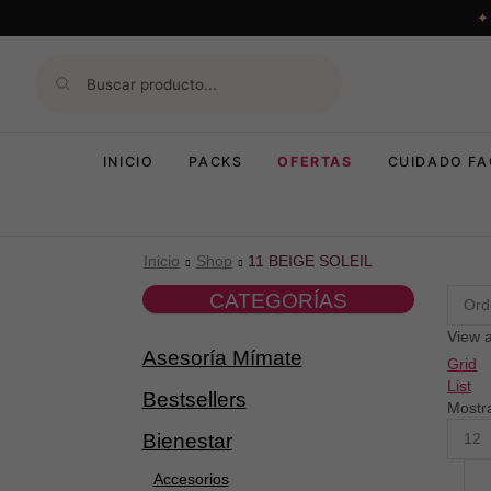
INICIO
PACKS
OFERTAS
CUIDADO FA
Inicio
Shop
11 BEIGE SOLEIL
CATEGORÍAS
View a
Asesoría Mímate
Grid
List
Bestsellers
Mostr
Produ
Bienestar
per
page
Accesorios