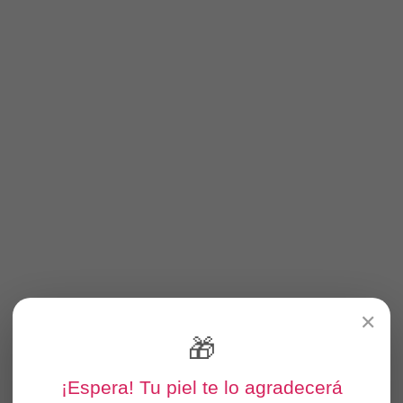
✕
🎁
¡Espera! Tu piel te lo agradecerá