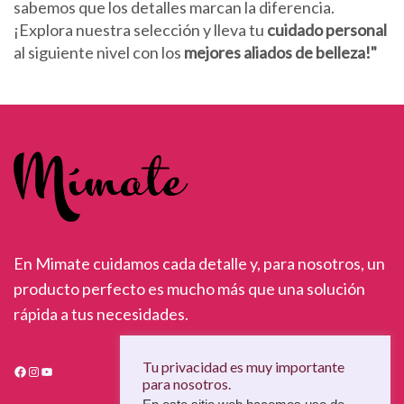
sabemos que los detalles marcan la diferencia.
¡Explora nuestra selección y lleva tu
cuidado personal
al siguiente nivel con los
mejores aliados de belleza!"
En Mimate cuidamos cada detalle y, para nosotros, un
producto perfecto es mucho más que una solución
rápida a tus necesidades.
Facebook
Instagram
YouTube
Tu privacidad es muy importante
para nosotros.