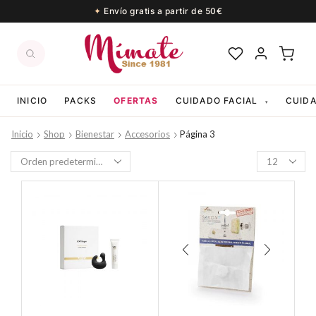
Envío gratis a partir de 50€
INICIO
PACKS
OFERTAS
CUIDADO FACIAL
CUID
▾
Inicio
Shop
Bienestar
Accesorios
Página 3
Productos
per
page