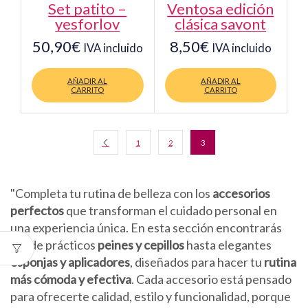
set patito –
ventosa edición
yesforlov
clásica savont
50,90
€
8,50
€
IVA incluido
IVA incluido
AÑADIR AL
AÑADIR AL
CARRITO
CARRITO
1
2
3
"Completa tu rutina de belleza con los
accesorios
perfectos
que transforman el cuidado personal en
una experiencia única. En esta sección encontrarás
desde prácticos
peines y cepillos
hasta elegantes
esponjas y aplicadores
, diseñados para hacer tu
rutina
más cómoda y efectiva
. Cada accesorio está pensado
para ofrecerte calidad, estilo y funcionalidad, porque