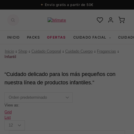
Envío gratis a partir de 50€
INICIO
PACKS
OFERTAS
CUIDADO FACIAL
CUIDAD
▾
Inicio
Shop
Cuidado Corporal
Cuidado Cuerpo
Fragancias
Infantil
“Cuidado delicado para los más pequeños con
nuestra línea de productos infantiles.”
View as:
Grid
List
Productos
per
page