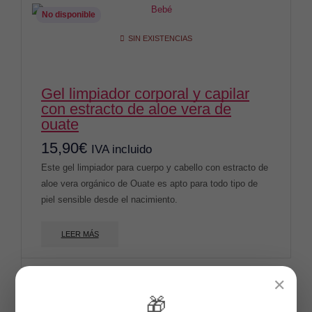
No disponible
SIN EXISTENCIAS
gel limpiador corporal y capilar
con estracto de aloe vera de
ouate
15,90
€
IVA incluido
Este gel limpiador para cuerpo y cabello con estracto de
aloe vera orgánico de Ouate es apto para todo tipo de
piel sensible desde el nacimiento.
LEER MÁS
✕
🎁
No disponible