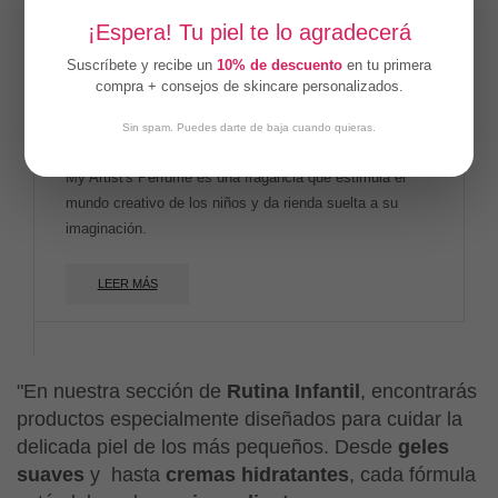
SIN EXISTENCIAS
¡Espera! Tu piel te lo agradecerá
Suscríbete y recibe un
10% de descuento
en tu primera
compra + consejos de skincare personalizados.
perfume infantil d’artiste – ouate
Sin spam. Puedes darte de baja cuando quieras.
37,90
€
IVA incluido
My Artist's Perfume es una fragancia que estimula el
mundo creativo de los niños y da rienda suelta a su
imaginación.
LEER MÁS
"En nuestra sección de
Rutina Infantil
, encontrarás
productos especialmente diseñados para cuidar la
delicada piel de los más pequeños. Desde
geles
suaves
y hasta
cremas hidratantes
, cada fórmula