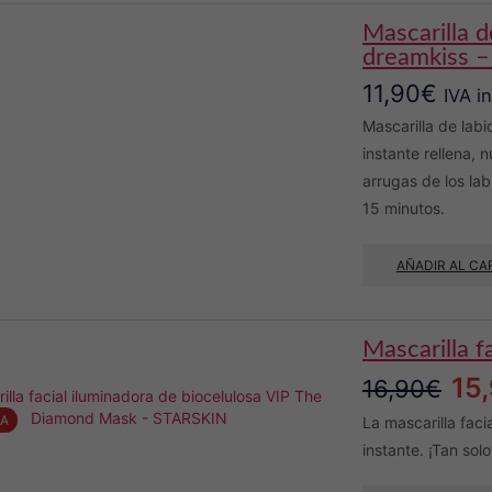
mascarilla de labios hidratante y voluminizadora
dreamkiss –
11,90
€
IVA i
Mascarilla de lab
instante rellena, n
arrugas de los lab
15 minutos.
AÑADIR AL CA
mascarilla 
El
15
16,90
€
pre
TA
La mascarilla faci
instante. ¡Tan sol
orig