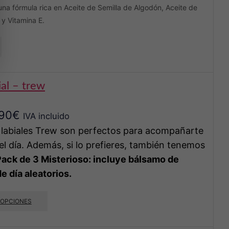
una fórmula rica en Aceite de Semilla de Algodón, Aceite de
y Vitamina E.
ial – trew
,90
€
IVA incluido
labiales Trew son perfectos para acompañarte
l día. Además, si lo prefieres, t
ambién tenemos
ack de 3 Misterioso: incluye bálsamo de
e día aleatorios.
Este
 OPCIONES
producto
tiene
múltiples