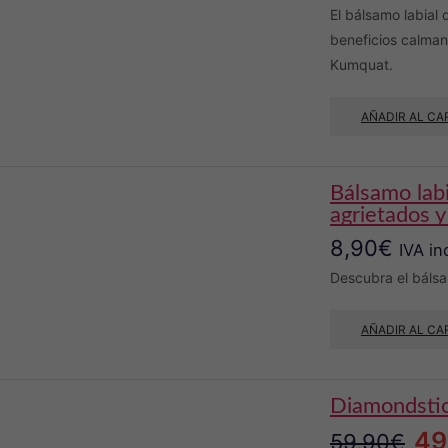
El bálsamo labial
beneficios calman
Kumquat.
AÑADIR AL CA
bálsamo labial detox yerba maté: protege los labios
agrietados 
8,90
€
IVA in
Descubra el bálsa
AÑADIR AL CA
diamondst
El
49
59,90
€