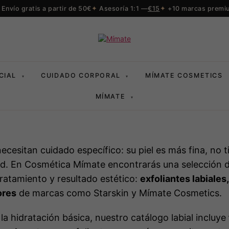
Envío gratis a partir de 50€
Asesoría 1:1 —
€15
+10 marcas premi
CIAL
CUIDADO CORPORAL
MÍMATE COSMETICS
▾
▾
MÍMATE
▾
necesitan cuidado específico: su piel es más fina, no
dad. En Cosmética Mímate encontrarás una selección 
ratamiento y resultado estético:
exfoliantes labiales
ores
de marcas como Starskin y Mímate Cosmetics.
 la hidratación básica, nuestro catálogo labial incluye