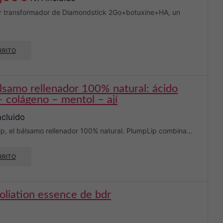
cio
precio
r transformador de Diamondstick 2Go+botuxine+HA, un
inal
actual
:
es:
RRITO
90€.
49,90€.
– colágeno – mentol – ají
ncluido
, el bálsamo rellenador 100% natural. PlumpLip combina...
RRITO
foliation essence de bdr