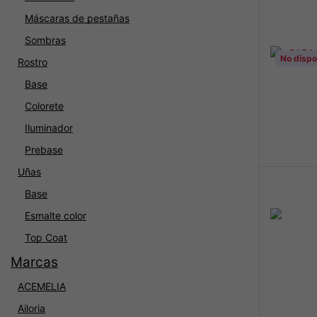
Máscaras de pestañas
Sombras
No dispo
Rostro
Base
Colorete
Iluminador
Prebase
Uñas
Base
Esmalte color
Top Coat
Marcas
ACEMELIA
Ailoria