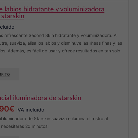
 starskin
ncluido
ios refrescante Second Skin hidratante y voluminizadora. Al
utre, suaviza, alisa los labios y disminuye las líneas finas y las
ios. Además, es fácil de usar y ofrece resultados en tan solo
RRITO
facial iluminadora de starskin
El
,90
€
IVA incluido
cio
precio
al iluminadora de Starskin suaviza e ilumina el rostro al
o necesitarás 20 minutos!
inal
actual