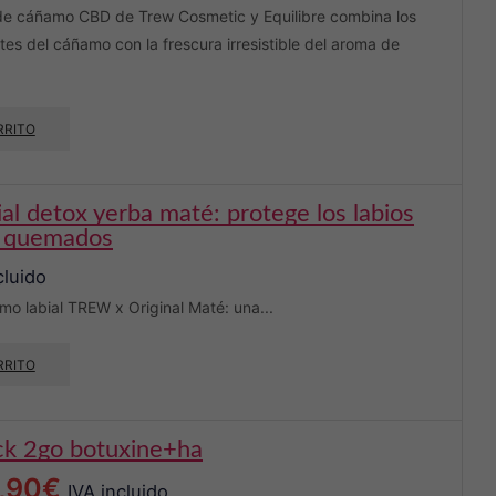
 de cáñamo CBD de Trew Cosmetic y Equilibre combina los
tes del cáñamo con la frescura irresistible del aroma de
RRITO
y quemados
cluido
mo labial TREW x Original Maté: una...
RRITO
ick 2go botuxine+ha
El
,90
€
IVA incluido