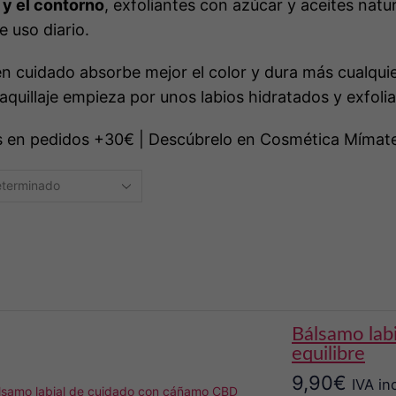
 y el contorno
, exfoliantes con azúcar y aceites natu
e uso diario.
en cuidado absorbe mejor el color y dura más cualqui
aquillaje empieza por unos labios hidratados y exfoli
is en pedidos +30€ | Descúbrelo en Cosmética Mímat
bálsamo labial de cáñamo cbd de trew cosmetic y
equilibre
9,90
€
IVA in