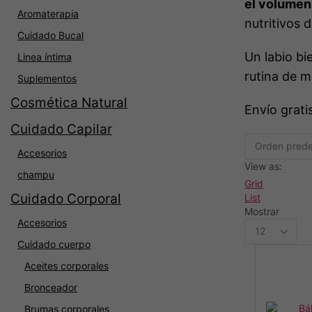
el volumen
Aromaterapia
nutritivos d
Cuidado Bucal
Un labio bi
Linea íntima
rutina de m
Suplementos
Cosmética Natural
Envío grat
Cuidado Capilar
Accesorios
View as:
champu
Grid
Cuidado Corporal
List
Mostrar
Accesorios
Productos
per
Cuidado cuerpo
page
Aceites corporales
Bronceador
Brumas corporales