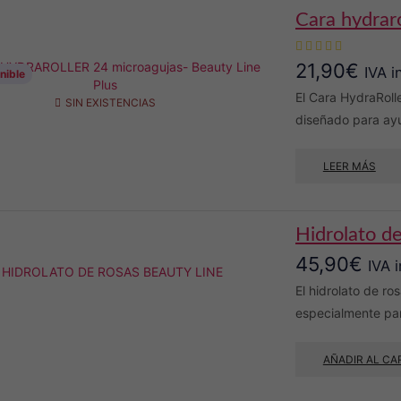
cara hydra
21,90
€
IVA i
nible
El Cara HydraRolle
SIN EXISTENCIAS
diseñado para ayud
LEER MÁS
hidrolato d
45,90
€
IVA 
El hidrolato de ro
especialmente par
AÑADIR AL CA