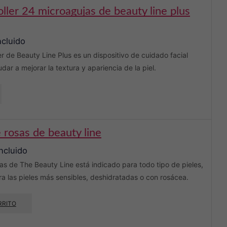
roller 24 microagujas de beauty line plus
variantes.
Las
opciones
ncluido
se
pueden
r de Beauty Line Plus es un dispositivo de cuidado facial
elegir
ar a mejorar la textura y apariencia de la piel.
en
la
página
de
producto
e rosas de beauty line
incluido
sas de The Beauty Line está indicado para todo tipo de pieles,
a las pieles más sensibles, deshidratadas o con rosácea.
RRITO