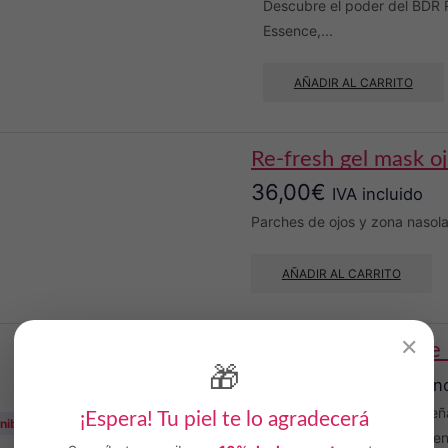
Descubre el poder del BDR 
Essence,...
AÑADIR AL CARRITO
re-fresh gel mask o
36,00
€
IVA incluido
Parches de ojos y zona nasola
AÑADIR AL CARRITO
✕
bálsamo de
🎁
8,90
€
IVA in
Un bálsamo diseña
¡Espera! Tu piel te lo agradecerá
nible
combatir el fotoen