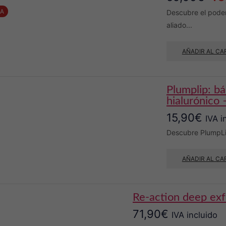
pre
TA
Descubre el pode
aliado...
orig
era
AÑADIR AL CA
59,
plumplip: bálsamo rellenador 100% natural: ácido
hialurónico 
15,90
€
IVA i
Descubre PlumpLip
AÑADIR AL CA
re-action deep ex
71,90
€
IVA incluido