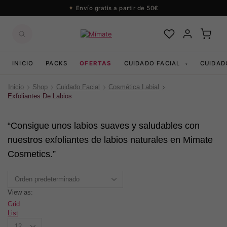
Envío gratis a partir de 50€
INICIO
PACKS
OFERTAS
CUIDADO FACIAL
CUIDAD
▾
Inicio
Shop
Cuidado Facial
Cosmética Labial
Exfoliantes De Labios
“Consigue unos labios suaves y saludables con
nuestros exfoliantes de labios naturales en Mimate
Cosmetics.”
View as:
Grid
List
Productos