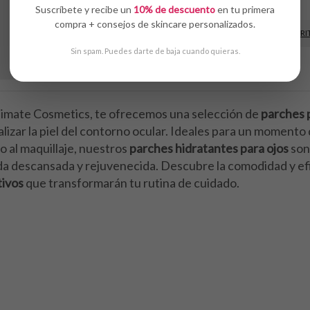
Suscríbete y recibe un
10% de descuento
en tu primera
compra + consejos de skincare personalizados.
AÑADIR AL CARRI
Sin spam. Puedes darte de baja cuando quieras.
imate Cosmetics, te ofrecemos una selección de
parches 
alizar la piel del contorno ocular. Ideales para un momen
o al maquillaje, nuestros
parches hidratantes para ojos
son 
da descansada y rejuvenecida. Descubre la comodidad y ef
tivos
que transformarán tu rutina de cuidado.