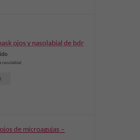
mask ojos y nasolabial de bdr
uido
 nasolabial
O