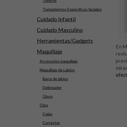
Tónicos
Tratamientos Específicos faciales
Cuidado Infantil
Cuidado Masculino
Herramientas/Gadgets
En M
Maquillaje
revit
previ
Accesorios maquillaje
mira
Maquillaje de Labios
efec
Barra de labios
Delineador
Gloss
Ojos
Cejas
Corrector