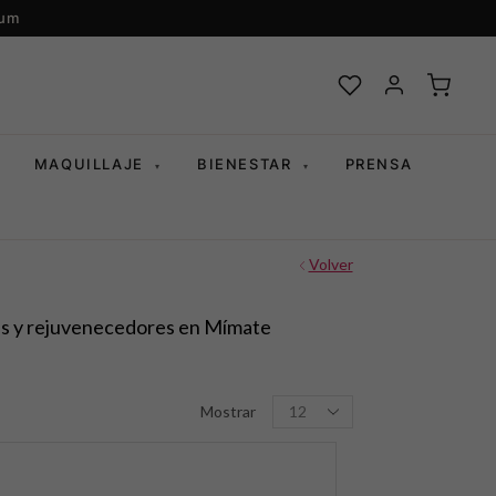
ium
MAQUILLAJE
BIENESTAR
PRENSA
▾
▾
Volver
tes y rejuvenecedores en Mímate
Productos
Mostrar
per
page