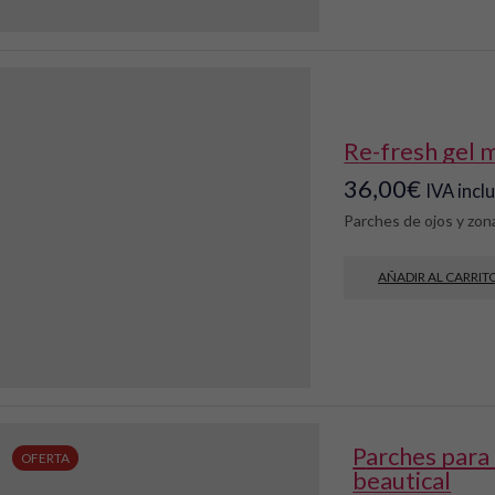
re-fresh gel 
36,00
€
IVA incl
Parches de ojos y zona
AÑADIR AL CARRIT
parches para ojos de microagujas –
OFERTA
beautical