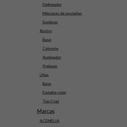
Delineador
Máscaras de pestañas
Sombras
Rostro
Base
Colorete
Iluminador
Prebase
Uñas
Base
Esmalte color
Top Coat
Marcas
ACEMELIA