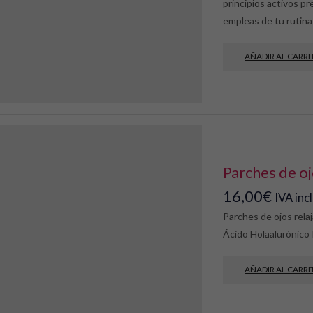
principios activos p
empleas de tu rutina 
AÑADIR AL CARRI
parches de o
16,00
€
IVA inc
Parches de ojos rela
Ácido Holaalurónico
AÑADIR AL CARRI