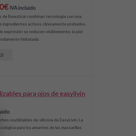
El
10
€
IVA incluido
o
precio
s de Beautical combinan tecnología con una
e ingredientes activos clínicamente probados.
al
actual
de expresión se reducen visiblemente, la piel
es:
fundamente hidratada.
€.
18,10€.
TO
ilizables para ojos de easylivin
luido
es reutilizables de silicona de EasyLivin. La
cológica para los amantes de las mascarillas