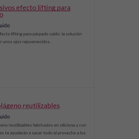
do
luido
ecto lifting para párpado caído: la solución
cir unos ojos rejuvenecidos.
olágeno reutilizables
luido
no reutilizables fabricados en siliciona y con
es te ayudarán a sacar todo el provecho a los