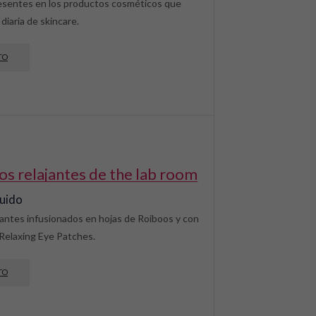
resentes en los productos cosméticos que
diaria de skincare.
TO
jos relajantes de the lab room
luido
jantes infusionados en hojas de Roiboos y con
 Relaxing Eye Patches.
TO