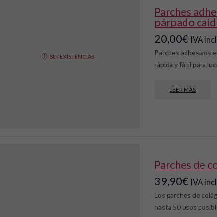
parches adhesivos efecto lifting para
párpado caí
20,00
€
IVA inc
Parches adhesivos ef
SIN EXISTENCIAS
rápida y fácil para lu
LEER MÁS
parches de c
39,90
€
IVA inc
Los parches de coláge
hasta 50 usos posibl