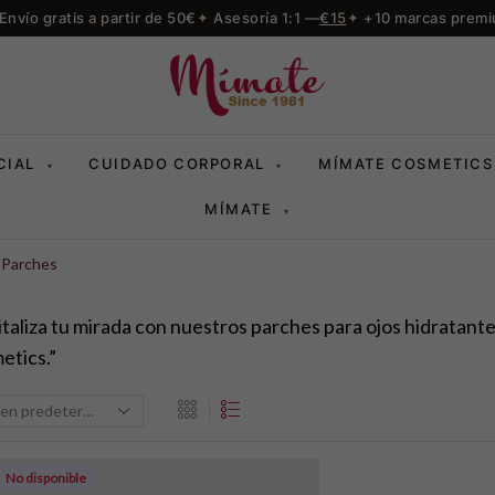
Envío gratis a partir de 50€
Asesoría 1:1 —
€15
+10 marcas prem
CIAL
CUIDADO CORPORAL
MÍMATE COSMETICS
▾
▾
MÍMATE
▾
Parches
italiza tu mirada con nuestros parches para ojos hidratan
etics.”
No disponible